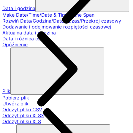
Data i godzina
Make Date/Time/Date & Time/Time Span
Rozwiń Data/Godzina/Data i Czas/Przekrój czasowy
Dodawanie i odejmowanie rozpiętości czasowej
Aktualna data i godzina
Data i różnica czasu
Opóźnienie
Plik
Pobierz plik
Utwórz plik
Odczyt pliku CSV
Odczyt pliku XLSX
Odczyt pliku XLS