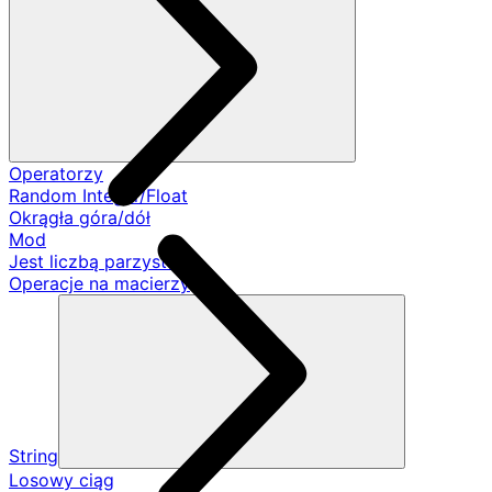
Operatorzy
Random Integer/Float
Okrągła góra/dół
Mod
Jest liczbą parzystą
Operacje na macierzy
String
Losowy ciąg