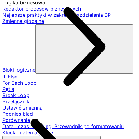
Logika biznesowa
Redaktor procesów biznesowych
Najlepsze praktyki w zakresie rozdzielania BP
Zmienne globalne
Bloki logiczne
If-Else
For Each Loop
Pętla
Break Loop
Przełącznik
Ustawić zmienną
Podnieś błąd
Porównanie
Data i czas na String: Przewodnik po formatowaniu
Klocki matematyczne