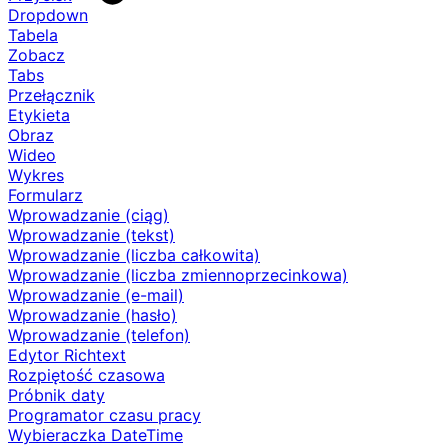
Dropdown
Tabela
Zobacz
Tabs
Przełącznik
Etykieta
Obraz
Wideo
Wykres
Formularz
Wprowadzanie (ciąg)
Wprowadzanie (tekst)
Wprowadzanie (liczba całkowita)
Wprowadzanie (liczba zmiennoprzecinkowa)
Wprowadzanie (e-mail)
Wprowadzanie (hasło)
Wprowadzanie (telefon)
Edytor Richtext
Rozpiętość czasowa
Próbnik daty
Programator czasu pracy
Wybieraczka DateTime