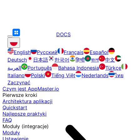
DOCS
English
Русский
Français
Español
Deutsch
日本語
한국어
हिन्दी
বাংলা
中文
العربية
Português
Bahasa Indonesia
Türkçe
Italiano
Polski
Tiếng Việt
Nederlands
ไทย
Zaczynać
Czym jest AppMaster.io
Pierwsze kroki
Architektura aplikacji
Quickstart
Najlepsze praktyki
FAQ
Moduły (integracje)
Moduły
Ustawienie