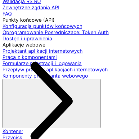
Walidacja RS RU
Zewnętrzne żądania API
FAQ
Punkty końcowe (API)
Konfiguracja punktów końcowych
Oprogramowanie Posredniczace: Token Auth
Dostęp i uprawnienia
Aplikacje webowe
Projektant aplikacji internetowych
Praca z komponentami
Formularze rejestracji i logowania
Przepływ pracy w aplikacjach internetowych
Komponenty projektanta webowego
Kontener
Przycisk