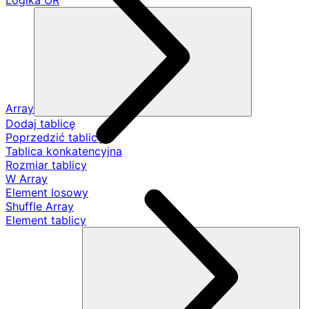
Logika OR
Array
Dodaj tablicę
Poprzedzić tablicę
Tablica konkatencyjna
Rozmiar tablicy
W Array
Element losowy
Shuffle Array
Element tablicy