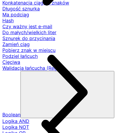
Konkatenacja ciągów znaków
Długość sznurka
Ma podciąg
Hash
Czy ważny jest e-mail
Do małych/wielkich liter
Sznurek do przycinania
Zamień ciąg
Pobierz znak w miejscu
Podziel łańcuch
Cięciwa
Walidacja łańcucha (Regex)
Boolean
Logika AND
Logika NOT