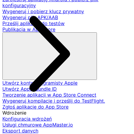
konfiguracyjny
Wygeneruj i pobierz klucz prywatny
Wygeneruj plik APK/AAB
Prześlij aplikację do testów
Publikacja w App Store
Utwórz konto programisty Apple
Utwórz Apple Bundle ID
Tworzenie aplikacji w App Store Connect
Wygeneruj kompilację i prześlij do TestFlight.
Zgłoś aplikację do App Store
Wdrożenie
Konfiguracja wdrożeń
Usługi chmurowe AppMaster.io
Eksport danych