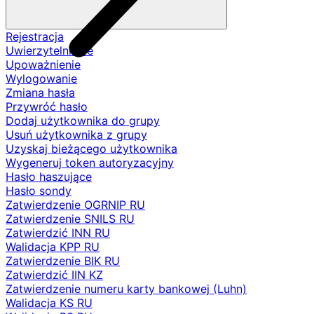
Rejestracja
Uwierzytelnianie
Upoważnienie
Wylogowanie
Zmiana hasła
Przywróć hasło
Dodaj użytkownika do grupy
Usuń użytkownika z grupy
Uzyskaj bieżącego użytkownika
Wygeneruj token autoryzacyjny
Hasło haszujące
Hasło sondy
Zatwierdzenie OGRNIP RU
Zatwierdzenie SNILS RU
Zatwierdzić INN RU
Walidacja KPP RU
Zatwierdzenie BIK RU
Zatwierdzić IIN KZ
Zatwierdzenie numeru karty bankowej (Luhn)
Walidacja KS RU