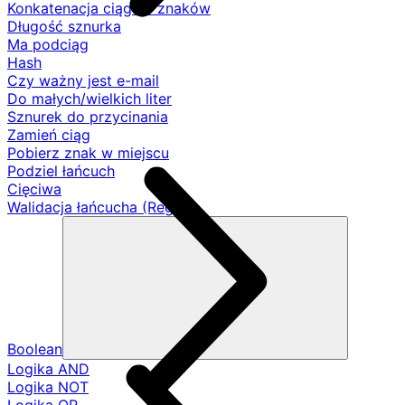
Konkatenacja ciągów znaków
Długość sznurka
Ma podciąg
Hash
Czy ważny jest e-mail
Do małych/wielkich liter
Sznurek do przycinania
Zamień ciąg
Pobierz znak w miejscu
Podziel łańcuch
Cięciwa
Walidacja łańcucha (Regex)
Boolean
Logika AND
Logika NOT