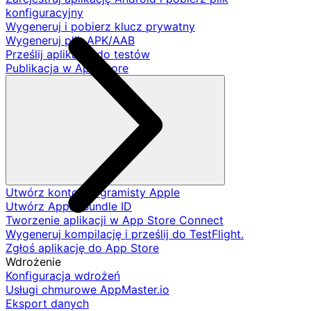
konfiguracyjny
Wygeneruj i pobierz klucz prywatny
Wygeneruj plik APK/AAB
Prześlij aplikację do testów
Publikacja w App Store
Utwórz konto programisty Apple
Utwórz Apple Bundle ID
Tworzenie aplikacji w App Store Connect
Wygeneruj kompilację i prześlij do TestFlight.
Zgłoś aplikację do App Store
Wdrożenie
Konfiguracja wdrożeń
Usługi chmurowe AppMaster.io
Eksport danych