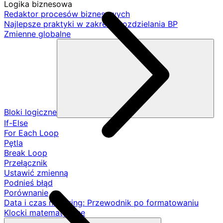
Logika biznesowa
Redaktor procesów biznesowych
Najlepsze praktyki w zakresie rozdzielania BP
Zmienne globalne
Bloki logiczne
If-Else
For Each Loop
Pętla
Break Loop
Przełącznik
Ustawić zmienną
Podnieś błąd
Porównanie
Data i czas na String: Przewodnik po formatowaniu
Klocki matematyczne