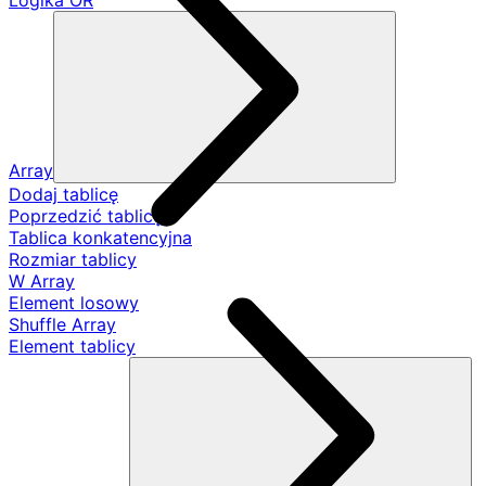
Logika OR
Array
Dodaj tablicę
Poprzedzić tablicę
Tablica konkatencyjna
Rozmiar tablicy
W Array
Element losowy
Shuffle Array
Element tablicy