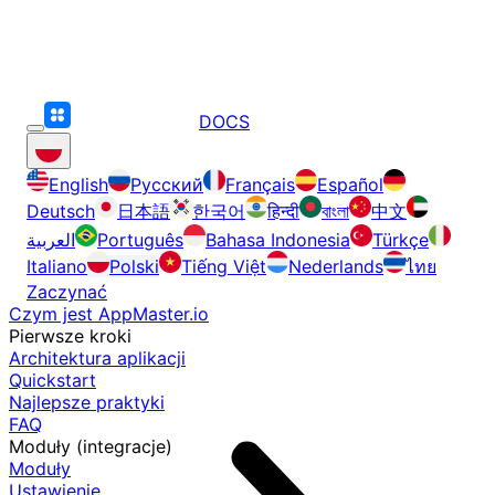
DOCS
English
Русский
Français
Español
Deutsch
日本語
한국어
हिन्दी
বাংলা
中文
العربية
Português
Bahasa Indonesia
Türkçe
Italiano
Polski
Tiếng Việt
Nederlands
ไทย
Zaczynać
Czym jest AppMaster.io
Pierwsze kroki
Architektura aplikacji
Quickstart
Najlepsze praktyki
FAQ
Moduły (integracje)
Moduły
Ustawienie