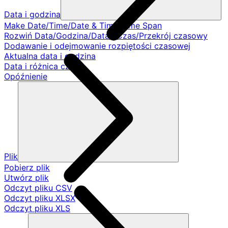
Data i godzina
Make Date/Time/Date & Time/Time Span
Rozwiń Data/Godzina/Data i Czas/Przekrój czasowy
Dodawanie i odejmowanie rozpiętości czasowej
Aktualna data i godzina
Data i różnica czasu
Opóźnienie
Plik
Pobierz plik
Utwórz plik
Odczyt pliku CSV
Odczyt pliku XLSX
Odczyt pliku XLS