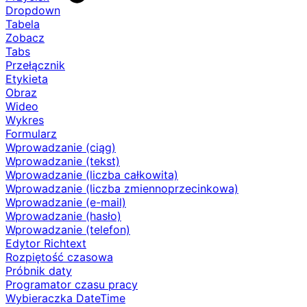
Dropdown
Tabela
Zobacz
Tabs
Przełącznik
Etykieta
Obraz
Wideo
Wykres
Formularz
Wprowadzanie (ciąg)
Wprowadzanie (tekst)
Wprowadzanie (liczba całkowita)
Wprowadzanie (liczba zmiennoprzecinkowa)
Wprowadzanie (e-mail)
Wprowadzanie (hasło)
Wprowadzanie (telefon)
Edytor Richtext
Rozpiętość czasowa
Próbnik daty
Programator czasu pracy
Wybieraczka DateTime