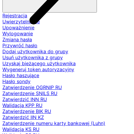
Rejestracja
Uwierzytelnianie
Upoważnienie
Wylogowanie
Zmiana hasła
Przywróć hasło
Dodaj użytkownika do grupy
Usuń użytkownika z grupy
Uzyskaj bieżącego użytkownika
Wygeneruj token autoryzacyjny
Hasło haszujące
Hasło sondy
Zatwierdzenie OGRNIP RU
Zatwierdzenie SNILS RU
Zatwierdzić INN RU
Walidacja KPP RU
Zatwierdzenie BIK RU
Zatwierdzić IIN KZ
Zatwierdzenie numeru karty bankowej (Luhn)
Walidacja KS RU