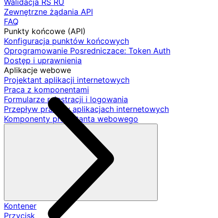
Walidacja RS RU
Zewnętrzne żądania API
FAQ
Punkty końcowe (API)
Konfiguracja punktów końcowych
Oprogramowanie Posredniczace: Token Auth
Dostęp i uprawnienia
Aplikacje webowe
Projektant aplikacji internetowych
Praca z komponentami
Formularze rejestracji i logowania
Przepływ pracy w aplikacjach internetowych
Komponenty projektanta webowego
Kontener
Przycisk