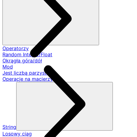
Operatorzy
Random Integer/Float
Okrągła góra/dół
Mod
Jest liczbą parzystą
Operacje na macierzy
String
Losowy ciąg