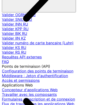
Valider OGRNIP RU
Valider SNILS RU
Valider INN RU
Valider KPP RU
Valider BIK RU
Valider IIN KZ
Valider numéro de carte bancaire (Luhn)
Valider KS RU
Valider RS RU
Requêtes API externes
FAQ
Points de terminaison (API)
Configuration des points de terminaison
Middleware : Jeton d'authentification
Accès et permissions
Applications Web
Concepteur d'applications Web
Travailler avec les composants
Formulaires d'inscription et de connexion
Flux de travail dans les applications Web