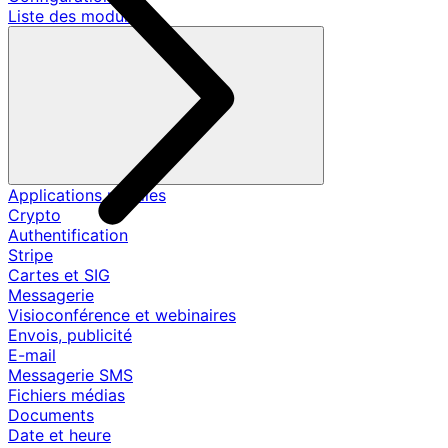
Liste des modules
Applications mobiles
Crypto
Authentification
Stripe
Cartes et SIG
Messagerie
Visioconférence et webinaires
Envois, publicité
E-mail
Messagerie SMS
Fichiers médias
Documents
Date et heure