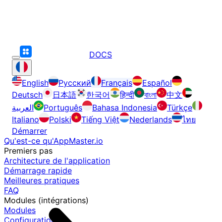
DOCS
English
Русский
Français
Español
Deutsch
日本語
한국어
हिन्दी
বাংলা
中文
العربية
Português
Bahasa Indonesia
Türkçe
Italiano
Polski
Tiếng Việt
Nederlands
ไทย
Démarrer
Qu'est-ce qu'AppMaster.io
Premiers pas
Architecture de l'application
Démarrage rapide
Meilleures pratiques
FAQ
Modules (intégrations)
Modules
Configuration