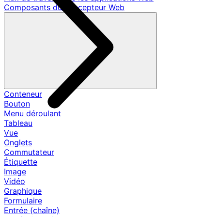
Composants du concepteur Web
Conteneur
Bouton
Menu déroulant
Tableau
Vue
Onglets
Commutateur
Étiquette
Image
Vidéo
Graphique
Formulaire
Entrée (chaîne)