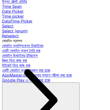
উন্নত টেক্সট এডিটর
Time Span
Date Picker
Time picker
DateTime Picker
Select
Select (enum)
Relselect
মোবাইল অ্যাপস
মোবাইল অ্যাপ্লিকেশন ডিজাইনার
একটি মোবাইল অ্যাপ তৈরি করা
মোবাইল ডিজাইনার ইন্টারফেস
স্ক্রিন নিয়ে কাজ করা
উইজেট নিয়ে কাজ করা
একটি মোবাইল অ্যাপ প্রকাশ করা হচ্ছে
AppMaster.io ডেভেলপার অ্যাপে পরীক্ষা করা হচ্ছে
Google Play এ প্রকাশ করা হচ্ছে