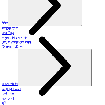
বিবিধ
অ্যাপের তথ্য
লগে লিখুন
অনুরোধ শিরোনাম পান
রেসপন্স হেডার সেট করুন
রিকোয়েস্ট বডি পান
মডেল ফাংশন
অনুসন্ধান করুন
একটা নাও
মুছে ফেলা
সৃষ্টি