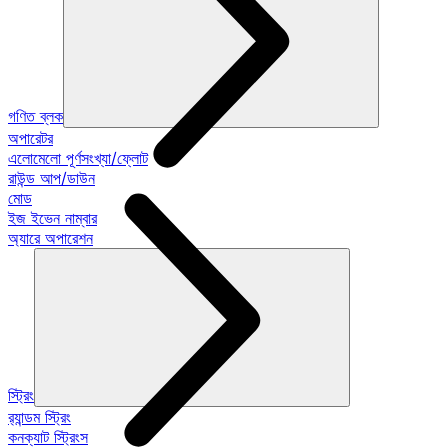
গণিত ব্লক
অপারেটর
এলোমেলো পূর্ণসংখ্যা/ফ্লোট
রাউন্ড আপ/ডাউন
মোড
ইজ ইভেন নাম্বার
অ্যারে অপারেশন
স্ট্রিং
র‍্যান্ডম স্ট্রিং
কনক্যাট স্ট্রিংস