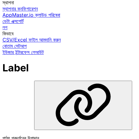
স্থাপনা
স্থাপনার কনফিগারেশন
AppMaster.io ক্লাউড পরিষেবা
ডেটা এক্সপোর্ট
লগ
কিভাবে
CSV/Excel ফাইল আমদানি করুন
বোতাম সেটআপ
ইউজার ইন্টারফেস লেআউট
Label
পাঠ্য প্রদর্শনের উপাদান