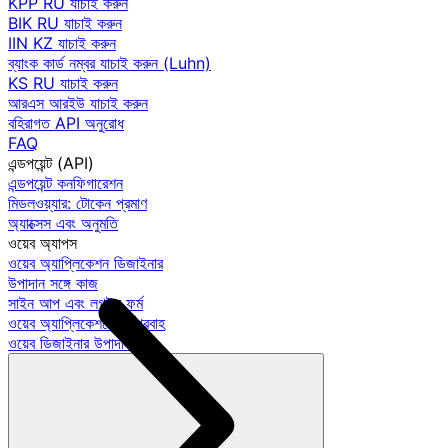
KPP RU যাচাই করুন
BIK RU যাচাই করুন
IIN KZ যাচাই করুন
ব্যাংক কার্ড নম্বর যাচাই করুন (Luhn)
KS RU যাচাই করুন
আরএস আরইউ যাচাই করুন
বহিরাগত API অনুরোধ
FAQ
এন্ডপয়েন্ট (API)
এন্ডপয়েন্ট কনফিগারেশন
মিডলওয়্যার: টোকেন প্রমাণ
অ্যাক্সেস এবং অনুমতি
ওয়েব অ্যাপস
ওয়েব অ্যাপ্লিকেশন ডিজাইনার
উপাদান সঙ্গে কাজ
সাইন আপ এবং লগইন ফর্ম
ওয়েব অ্যাপ্লিকেশনে কর্মপ্রবাহ
ওয়েব ডিজাইনার উপাদান