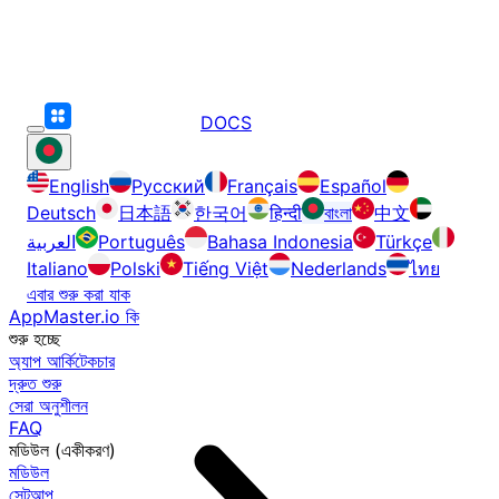
DOCS
English
Русский
Français
Español
Deutsch
日本語
한국어
हिन्दी
বাংলা
中文
العربية
Português
Bahasa Indonesia
Türkçe
Italiano
Polski
Tiếng Việt
Nederlands
ไทย
এবার শুরু করা যাক
AppMaster.io কি
শুরু হচ্ছে
অ্যাপ আর্কিটেকচার
দ্রুত শুরু
সেরা অনুশীলন
FAQ
মডিউল (একীকরণ)
মডিউল
সেটআপ