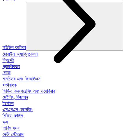
মডিউল তালিকা
মোবাইল অ্যাপ্লিকেশন
ক্রিপ্টো
প্রমাণীকরণ
ডোরা
মানচিত্র এবং জিআইএস
বার্তাবাহক
ভিডিও কনফারেন্সিং এবং ওয়েবিনার
মেইলিং, বিজ্ঞাপন
ইমেইল
এসএমএস মেসেজিং
মিডিয়া ফাইল
ডক্স
তারিখ সময়
ডেটা স্টোরেজ