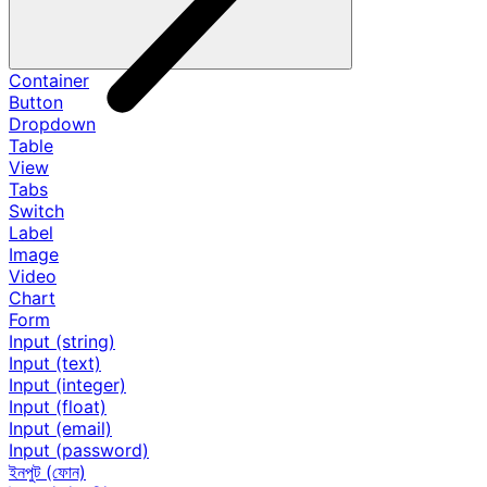
Container
Button
Dropdown
Table
View
Tabs
Switch
Label
Image
Video
Chart
Form
Input (string)
Input (text)
Input (integer)
Input (float)
Input (email)
Input (password)
ইনপুট (ফোন)