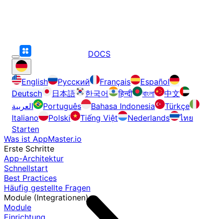
DOCS
English
Русский
Français
Español
Deutsch
日本語
한국어
हिन्दी
বাংলা
中文
العربية
Português
Bahasa Indonesia
Türkçe
Italiano
Polski
Tiếng Việt
Nederlands
ไทย
Starten
Was ist AppMaster.io
Erste Schritte
App-Architektur
Schnellstart
Best Practices
Häufig gestellte Fragen
Module (Integrationen)
Module
Einrichtung