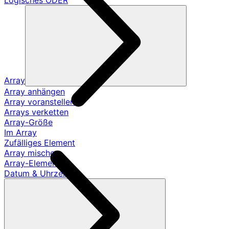
Logisches ODER
Array
Array anhängen
Array voranstellen
Arrays verketten
Array-Größe
Im Array
Zufälliges Element
Array mischen
Array-Element
Datum & Uhrzeit