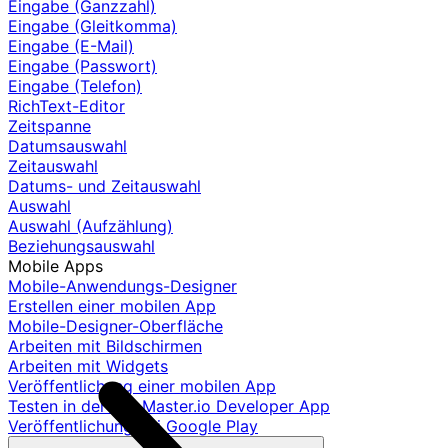
Eingabe (Ganzzahl)
Eingabe (Gleitkomma)
Eingabe (E-Mail)
Eingabe (Passwort)
Eingabe (Telefon)
RichText-Editor
Zeitspanne
Datumsauswahl
Zeitauswahl
Datums- und Zeitauswahl
Auswahl
Auswahl (Aufzählung)
Beziehungsauswahl
Mobile Apps
Mobile-Anwendungs-Designer
Erstellen einer mobilen App
Mobile-Designer-Oberfläche
Arbeiten mit Bildschirmen
Arbeiten mit Widgets
Veröffentlichung einer mobilen App
Testen in der AppMaster.io Developer App
Veröffentlichung bei Google Play