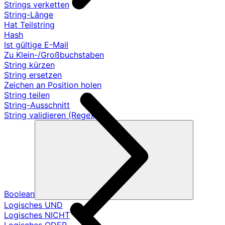
Strings verketten
String-Länge
Hat Teilstring
Hash
Ist gültige E-Mail
Zu Klein-/Großbuchstaben
String kürzen
String ersetzen
Zeichen an Position holen
String teilen
String-Ausschnitt
String validieren (Regex)
Boolean
Logisches UND
Logisches NICHT