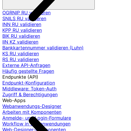
OGRNIP RU validieren
SNILS RU validieren
INN RU validieren
KPP RU validieren
BIK RU validieren
IIN KZ validieren
Bankkartennummer validieren (Luhn)
KS RU validieren
RS RU validieren
Externe API-Anfragen
Häufig gestellte Fragen
Endpunkte (API)
Endpunkt-Konfiguration
Middleware: Token-Auth
Zugriff & Berechtigungen
Web-Apps
Webanwendungs-Designer
Arbeiten mit Komponenten
Anmelde- und Login-Formulare
Workflow in Webanwendungen
Web-Designer-Komponenten