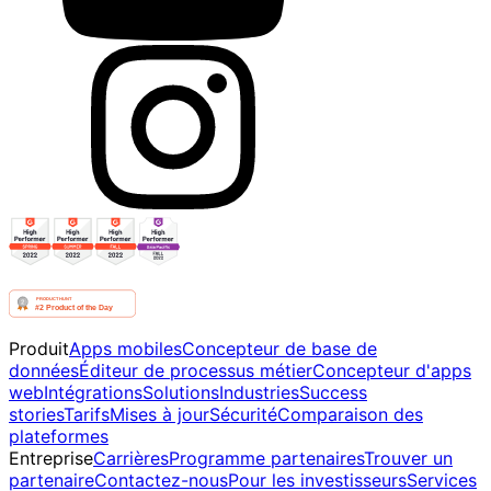
Produit
Apps mobiles
Concepteur de base de
données
Éditeur de processus métier
Concepteur d'apps
web
Intégrations
Solutions
Industries
Success
stories
Tarifs
Mises à jour
Sécurité
Comparaison des
plateformes
Entreprise
Carrières
Programme partenaires
Trouver un
partenaire
Contactez-nous
Pour les investisseurs
Services