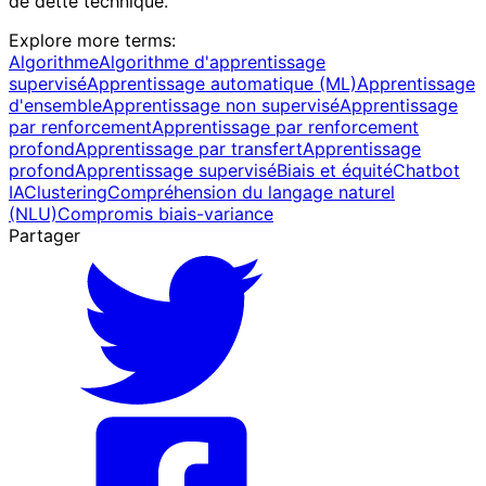
de dette technique.
Explore more terms
:
Algorithme
Algorithme d'apprentissage
supervisé
Apprentissage automatique (ML)
Apprentissage
d'ensemble
Apprentissage non supervisé
Apprentissage
par renforcement
Apprentissage par renforcement
profond
Apprentissage par transfert
Apprentissage
profond
Apprentissage supervisé
Biais et équité
Chatbot
IA
Clustering
Compréhension du langage naturel
(NLU)
Compromis biais-variance
Partager