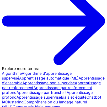
Explore more terms
:
Algorithme
Algorithme d'apprentissage
supervisé
Apprentissage automatique (ML)
Apprentissage
d'ensemble
Apprentissage non supervisé
Apprentissage
par renforcement
Apprentissage par renforcement
profond
Apprentissage par transfert
Apprentissage
profond
Apprentissage supervisé
Biais et équité
Chatbot
IA
Clustering
Compréhension du langage naturel
(NLU)
Compromis biais-variance