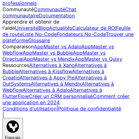
professionnels
Communauté
Communauté
Chat
communautaire
Documentation
Apprendre et obtenir de
l'aide
Université
Blog
Actualités
Calculateur de ROI
Feuille
de route
Liste No-Code
Fondateurs No-Code
Trouver une
plateforme
Glossaire
Comparaison
AppMaster vs Adalo
AppMaster vs
Webflow
AppMaster vs Bubble
AppMaster vs
Directual
AppMaster vs Mendix
AppMaster vs Quixy
Ressources
Alternatives à Xano
Alternatives à
Bubble
Alternatives à Kissflow
Alternatives à
Creatio
Alternatives à Appy Pie
Alternatives à
OutSystems
Alternatives à Mendix
Alternatives à
Webflow
Alternatives à Adalo
Alternatives à
FlutterFlow
Créer un CRM personnalisé
Comment créer
une application en 2024
Conditions d'utilisation
|
Politique de confidentialité
|
Français