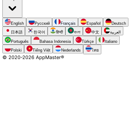
English
Русский
Français
Español
Deutsch
日本語
한국어
हिन्दी
বাংলা
中文
العربية
Português
Bahasa Indonesia
Türkçe
Italiano
Polski
Tiếng Việt
Nederlands
ไทย
© 2020-
2026
AppMaster®