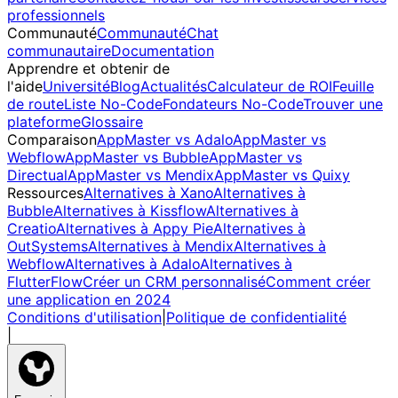
professionnels
Communauté
Communauté
Chat
communautaire
Documentation
Apprendre et obtenir de
l'aide
Université
Blog
Actualités
Calculateur de ROI
Feuille
de route
Liste No-Code
Fondateurs No-Code
Trouver une
plateforme
Glossaire
Comparaison
AppMaster vs Adalo
AppMaster vs
Webflow
AppMaster vs Bubble
AppMaster vs
Directual
AppMaster vs Mendix
AppMaster vs Quixy
Ressources
Alternatives à Xano
Alternatives à
Bubble
Alternatives à Kissflow
Alternatives à
Creatio
Alternatives à Appy Pie
Alternatives à
OutSystems
Alternatives à Mendix
Alternatives à
Webflow
Alternatives à Adalo
Alternatives à
FlutterFlow
Créer un CRM personnalisé
Comment créer
une application en 2024
Conditions d'utilisation
|
Politique de confidentialité
|