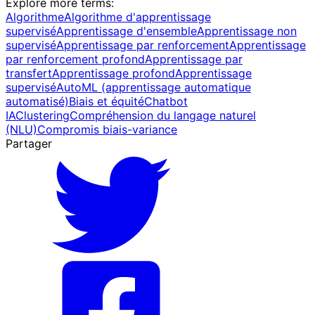
Explore more terms
:
Algorithme
Algorithme d'apprentissage
supervisé
Apprentissage d'ensemble
Apprentissage non
supervisé
Apprentissage par renforcement
Apprentissage
par renforcement profond
Apprentissage par
transfert
Apprentissage profond
Apprentissage
supervisé
AutoML (apprentissage automatique
automatisé)
Biais et équité
Chatbot
IA
Clustering
Compréhension du langage naturel
(NLU)
Compromis biais-variance
Partager