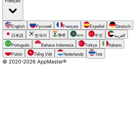
Français
English
Русский
Français
Español
Deutsch
日本語
한국어
हिन्दी
বাংলা
中文
العربية
Português
Bahasa Indonesia
Türkçe
Italiano
Polski
Tiếng Việt
Nederlands
ไทย
© 2020-
2026
AppMaster®