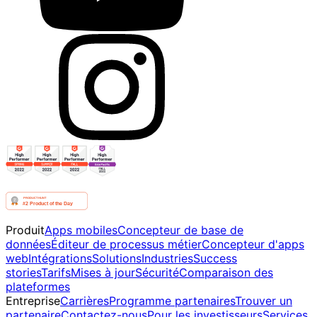
Produit
Apps mobiles
Concepteur de base de
données
Éditeur de processus métier
Concepteur d'apps
web
Intégrations
Solutions
Industries
Success
stories
Tarifs
Mises à jour
Sécurité
Comparaison des
plateformes
Entreprise
Carrières
Programme partenaires
Trouver un
partenaire
Contactez-nous
Pour les investisseurs
Services