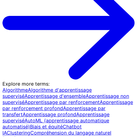
Explore more terms
:
Algorithme
Algorithme d'apprentissage
supervisé
Apprentissage d'ensemble
Apprentissage non
supervisé
Apprentissage par renforcement
Apprentissage
par renforcement profond
Apprentissage par
transfert
Apprentissage profond
Apprentissage
supervisé
AutoML (apprentissage automatique
automatisé)
Biais et équité
Chatbot
IA
Clustering
Compréhension du langage naturel