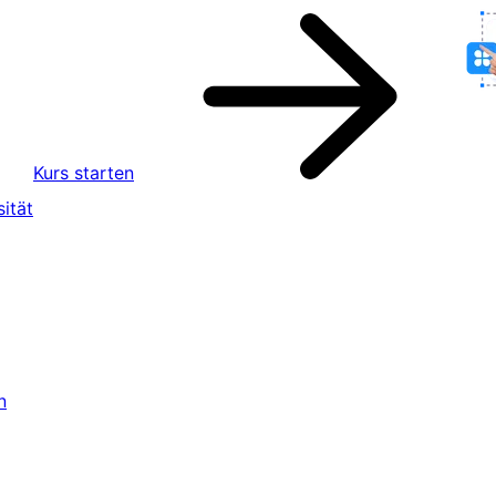
Kurs starten
ität
n