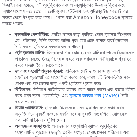
ডিজাইন করা হয়েছে, এটি প্রযুক্তিগত এবং অ-প্রযুক্তিগত উভয় ব্যক্তির কাছে
অ্যাক্সেসযোগ্য করে তোলে। ছোট ব্যবসা, স্টার্টআপ এবং এন্টারপ্রাইজ সকলেই এর
ক্ষমতা থেকে উপকৃত হতে পারে। এখানে যারা Amazon Honeycode ব্যবহার
করতে পারেন:
ব্যবসায়িক পেশাজীবীরা:
কোডিং দক্ষতা ছাড়া ব্যক্তি, যেমন ব্যবসায় বিশ্লেষক
এবং পরিচালক, নির্দিষ্ট ব্যবসার চাহিদা পূরণ করে এমন কাস্টম অ্যাপ্লিকেশন
তৈরি করতে হানিকোড ব্যবহার করতে পারেন।
ছোট ব্যবসার মালিক:
উদ্যোক্তা এবং ছোট ব্যবসার মালিকরা তাদের ক্রিয়াকলাপ
পরিচালনা করতে, ইনভেন্টরি ট্র্যাক করতে এবং গ্রাহকের মিথস্ক্রিয়াকে প্রবাহিত
করতে সরঞ্জাম তৈরি করতে পারেন।
দল এবং সহযোগিতামূলক প্রকল্প:
হানিকোড সেই দলগুলির জন্য আদর্শ
যেগুলিকে প্রকল্পগুলিতে সহযোগিতা করতে হবে, কারণ এটি রিয়েল-টাইম সহ-
লেখক এবং আপডেটের জন্য একটি প্ল্যাটফর্ম প্রদান করে৷
স্টার্টআপস:
স্টার্টআপ প্রতিষ্ঠাতারা তাদের ধারণা যাচাই করতে এবং বাজার পরীক্ষা
করার জন্য দ্রুত প্রোটোটাইপ এবং
ন্যূনতম কার্যকর পণ্য (MVPs)
তৈরি
করতে পারেন।
রিমোট ওয়ার্কফোর্স:
হানিকোড টিমগুলিকে এমন অ্যাপ্লিকেশন তৈরি করার
অনুমতি দিয়ে দূরবর্তী কাজকে সমর্থন করে যা দূরবর্তী সহযোগিতা, যোগাযোগ
এবং কার্য পরিচালনার সুবিধা দেয়।
অলাভজনক সংস্থাগুলি:
অলাভজনক সংস্থাগুলি ব্যাপক প্রযুক্তিগত
সংস্থানগুলির প্রয়োজন ছাড়াই তহবিল সংগ্রহ, স্বেচ্ছাসেবক পরিচালনা এবং