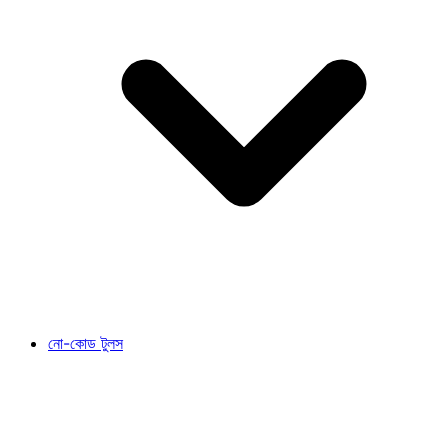
নো-কোড টুলস