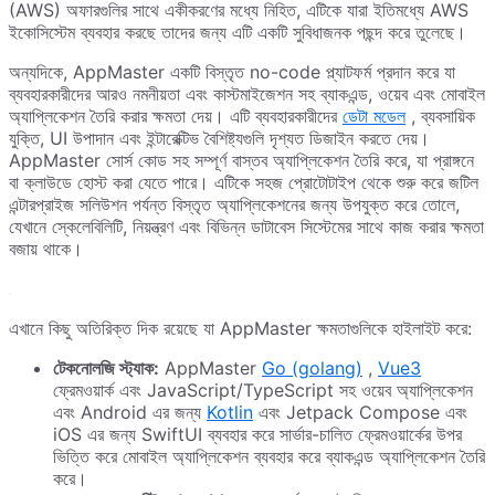
(AWS) অফারগুলির সাথে একীকরণের মধ্যে নিহিত, এটিকে যারা ইতিমধ্যে AWS
ইকোসিস্টেম ব্যবহার করছে তাদের জন্য এটি একটি সুবিধাজনক পছন্দ করে তুলেছে।
অন্যদিকে, AppMaster একটি বিস্তৃত no-code প্ল্যাটফর্ম প্রদান করে যা
ব্যবহারকারীদের আরও নমনীয়তা এবং কাস্টমাইজেশন সহ ব্যাকএন্ড, ওয়েব এবং মোবাইল
অ্যাপ্লিকেশন তৈরি করার ক্ষমতা দেয়। এটি ব্যবহারকারীদের
ডেটা মডেল
, ব্যবসায়িক
যুক্তি, UI উপাদান এবং ইন্টারেক্টিভ বৈশিষ্ট্যগুলি দৃশ্যত ডিজাইন করতে দেয়।
AppMaster সোর্স কোড সহ সম্পূর্ণ বাস্তব অ্যাপ্লিকেশন তৈরি করে, যা প্রাঙ্গনে
বা ক্লাউডে হোস্ট করা যেতে পারে। এটিকে সহজ প্রোটোটাইপ থেকে শুরু করে জটিল
এন্টারপ্রাইজ সলিউশন পর্যন্ত বিস্তৃত অ্যাপ্লিকেশনের জন্য উপযুক্ত করে তোলে,
যেখানে স্কেলেবিলিটি, নিয়ন্ত্রণ এবং বিভিন্ন ডাটাবেস সিস্টেমের সাথে কাজ করার ক্ষমতা
বজায় থাকে।
এখানে কিছু অতিরিক্ত দিক রয়েছে যা AppMaster ক্ষমতাগুলিকে হাইলাইট করে:
টেকনোলজি স্ট্যাক:
AppMaster
Go (golang)
,
Vue3
ফ্রেমওয়ার্ক এবং JavaScript/TypeScript সহ ওয়েব অ্যাপ্লিকেশন
এবং Android এর জন্য
Kotlin
এবং Jetpack Compose এবং
iOS এর জন্য SwiftUI ব্যবহার করে সার্ভার-চালিত ফ্রেমওয়ার্কের উপর
ভিত্তি করে মোবাইল অ্যাপ্লিকেশন ব্যবহার করে ব্যাকএন্ড অ্যাপ্লিকেশন তৈরি
করে।