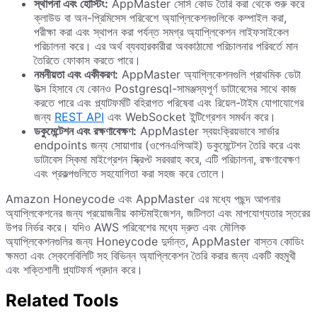
স্থাপনা এবং হোস্টিং:
AppMaster সোর্স কোড তৈরি করা থেকে শুরু করে
ক্লাউড বা অন-প্রিমিসেস পরিবেশে অ্যাপ্লিকেশনগুলিকে কম্পাইল করা,
পরীক্ষা করা এবং স্থাপন করা পর্যন্ত সমগ্র অ্যাপ্লিকেশন লাইফসাইকেল
পরিচালনা করে। এর অর্থ ব্যবহারকারীরা অবকাঠামো পরিচালনার পরিবর্তে মান
তৈরিতে ফোকাস করতে পারে।
নমনীয়তা এবং একীকরণ:
AppMaster অ্যাপ্লিকেশনগুলি প্রাথমিক ডেটা
উত্স হিসাবে যে কোনও Postgresql-সামঞ্জস্যপূর্ণ ডাটাবেসের সাথে কাজ
করতে পারে এবং প্ল্যাটফর্মটি বহিরাগত পরিষেবা এবং রিয়েল-টাইম যোগাযোগের
জন্য
REST API
এবং WebSocket ইন্টিগ্রেশন সমর্থন করে।
ডকুমেন্টেশন এবং রক্ষণাবেক্ষণ:
AppMaster স্বয়ংক্রিয়ভাবে সার্ভার
endpoints জন্য সোয়াগার (ওপেনএপিআই) ডকুমেন্টেশন তৈরি করে এবং
ডাটাবেস স্কিমা মাইগ্রেশন স্ক্রিপ্ট সরবরাহ করে, এটি পরিচালনা, রক্ষণাবেক্ষণ
এবং প্রকল্পগুলিতে সহযোগিতা করা সহজ করে তোলে।
Amazon Honeycode এবং AppMaster এর মধ্যে পছন্দ আপনার
অ্যাপ্লিকেশনের জন্য প্রয়োজনীয় কাস্টমাইজেশন, জটিলতা এবং মাপযোগ্যতার স্তরের
উপর নির্ভর করে। যদিও AWS পরিবেশের মধ্যে দ্রুত এবং মৌলিক
অ্যাপ্লিকেশনগুলির জন্য Honeycode দুর্দান্ত, AppMaster বাস্তব কোডিং
ক্ষমতা এবং স্কেলেবিলিটি সহ বিভিন্ন অ্যাপ্লিকেশন তৈরি করার জন্য একটি বহুমুখী
এবং শক্তিশালী প্ল্যাটফর্ম প্রদান করে।
Related Tools