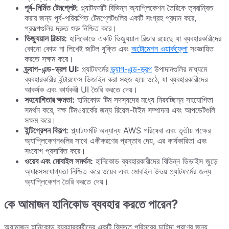
পূর্ব-নির্মিত টেমপ্লেট:
প্ল্যাটফর্মটি বিভিন্ন অ্যাপ্লিকেশন তৈরিকে ত্বরান্বিত
করার জন্য পূর্ব-পরিকল্পিত টেমপ্লেটগুলির একটি সংগ্রহ প্রদান করে,
প্রকল্পগুলির দ্রুত শুরু নিশ্চিত করে।
ভিজ্যুয়াল বিল্ডার:
হানিকোডে একটি ভিজ্যুয়াল বিল্ডার রয়েছে যা ব্যবহারকারীদের
কোনো কোড না লিখেই জটিল যুক্তি এবং
অটোমেশন ওয়ার্কফ্লো
সংজ্ঞায়িত
করতে সক্ষম করে।
ড্র্যাগ-এন্ড-ড্রপ UI:
প্ল্যাটফর্মের
ড্র্যাগ-এন্ড-ড্রপ
উপাদানগুলির মাধ্যমে
ব্যবহারকারীর ইন্টারফেস ডিজাইন করা সহজ হয়ে ওঠে, যা ব্যবহারকারীদের
আকর্ষক এবং কার্যকরী UI তৈরি করতে দেয়।
সহযোগিতার ক্ষমতা:
হানিকোড টিম সদস্যদের মধ্যে নিরবচ্ছিন্ন সহযোগিতা
সমর্থন করে, দক্ষ টিমওয়ার্কের জন্য রিয়েল-টাইম সম্পাদনা এবং আপডেটগুলি
সক্ষম করে।
ইন্টিগ্রেশন বিকল্প:
প্ল্যাটফর্মটি অন্যান্য AWS পরিষেবা এবং তৃতীয় পক্ষের
অ্যাপ্লিকেশনগুলির সাথে একীকরণের প্রস্তাব দেয়, এর কার্যকারিতা এবং
সংযোগ প্রসারিত করে।
ওয়েব এবং মোবাইল সমর্থন:
হানিকোড ব্যবহারকারীদের বিভিন্ন ডিভাইস জুড়ে
অ্যাক্সেসযোগ্যতা নিশ্চিত করে ওয়েব এবং মোবাইল উভয় প্ল্যাটফর্মের জন্য
অ্যাপ্লিকেশন তৈরি করতে দেয়।
কে আমাজন হানিকোড ব্যবহার করতে পারেন?
অ্যামাজন হানিকোড ব্যবহারকারীদের একটি বিস্তৃত পরিসরের চাহিদা পূরণের জন্য