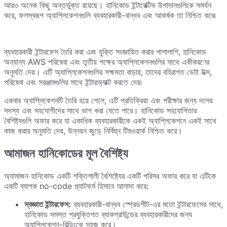
আরও অনেক কিছু অন্তর্ভুক্ত রয়েছে। হানিকোড ইন্টারেক্টিভ উপাদানগুলিকে সমর্থন
করে, ফলস্বরূপ অ্যাপ্লিকেশনগুলি ব্যবহারকারী-বান্ধব এবং আকর্ষক তা নিশ্চিত করে৷
ব্যবহারকারী ইন্টারফেস তৈরি করা এবং যুক্তি সংজ্ঞায়িত করার পাশাপাশি, হানিকোড
অন্যান্য AWS পরিষেবা এবং তৃতীয় পক্ষের অ্যাপ্লিকেশনগুলির সাথে একীকরণের
অনুমতি দেয়। এটি অ্যাপ্লিকেশনগুলির সক্ষমতা বাড়ায়, তাদের বহিরাগত ডেটা উত্স,
পরিষেবা এবং সরঞ্জামগুলির সাথে ইন্টারঅ্যাক্ট করতে দেয়৷
একবার অ্যাপ্লিকেশনটি তৈরি হয়ে গেলে, এটি প্রতিক্রিয়া এবং পরীক্ষার জন্য দলের
সদস্য এবং সহযোগীদের সাথে ভাগ করা যেতে পারে। হানিকোড সহযোগিতার
বৈশিষ্ট্যগুলি অফার করে যা একাধিক ব্যবহারকারীকে একই অ্যাপ্লিকেশনে একই সাথে
কাজ করার অনুমতি দেয়, উন্নয়ন জুড়ে নির্বিঘ্ন টিমওয়ার্ক নিশ্চিত করে।
আমাজন হানিকোডের মূল বৈশিষ্ট্য
অ্যামাজন হানিকোড একটি শক্তিশালী বৈশিষ্ট্যের একটি পরিসর অফার করে যা এটিকে
একটি ব্যাপক no-code প্ল্যাটফর্ম হিসাবে আলাদা করে:
স্বজ্ঞাত ইন্টারফেস:
ব্যবহারকারী-বান্ধব স্প্রেডশীট-এর মতো ইন্টারফেসের সাথে,
হানিকোড সমস্ত প্রযুক্তিগত ব্যাকগ্রাউন্ডের ব্যবহারকারীদের জন্য
অ্যাপ্লিকেশন-বিল্ডিংকে সহজ করে।