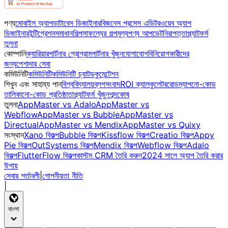
পণ্য
মোবাইল অ্যাপ
ডাটাবেস ডিজাইনার
বিজনেস প্রসেস এডিটর
ওয়েব অ্যাপ
ডিজাইনার
ইন্টিগ্রেশন
সমাধান
শিল্প
সাফল্যের গল্প
মূল্য
পণ্য আপডেট
নিরাপত্তা
প্ল্যাটফর্ম
তুলনা
কোম্পানি
ক্যারিয়ার
পার্টনার প্রোগ্রাম
পার্টনার খুঁজুন
যোগাযোগ
বিনিয়োগকারীদের
জন্য
পেশাদার সেবা
কমিউনিটি
কমিউনিটি
কমিউনিটি চ্যাট
ডকুমেন্টেশন
শিখুন এবং সাহায্য পান
বিশ্ববিদ্যালয়
ব্লগ
সংবাদ
ROI ক্যালকুলেটর
রোডম্যাপ
নো-কোড
তালিকা
নো-কোড প্রতিষ্ঠাতা
প্ল্যাটফর্ম খুঁজুন
শব্দকোষ
তুলনা
AppMaster vs Adalo
AppMaster vs
Webflow
AppMaster vs Bubble
AppMaster vs
Directual
AppMaster vs Mendix
AppMaster vs Quixy
সংস্থান
Xano বিকল্প
Bubble বিকল্প
Kissflow বিকল্প
Creatio বিকল্প
Appy
Pie বিকল্প
OutSystems বিকল্প
Mendix বিকল্প
Webflow বিকল্প
Adalo
বিকল্প
FlutterFlow বিকল্প
কাস্টম CRM তৈরি করুন
2024 সালে অ্যাপ তৈরি করার
উপায়
সেবার শর্তাবলী
|
গোপনীয়তা নীতি
|
বাংলা