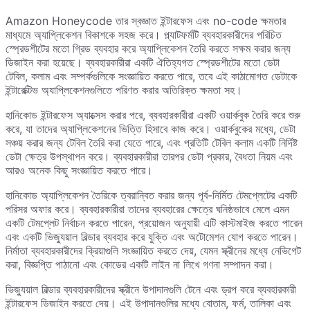
Amazon Honeycode তার স্বজ্ঞাত ইন্টারফেস এবং no-code ক্ষমতার
মাধ্যমে অ্যাপ্লিকেশন বিকাশকে সহজ করে। প্ল্যাটফর্মটি ব্যবহারকারীদের পরিচিত
স্প্রেডশীটের মতো গ্রিড ব্যবহার করে অ্যাপ্লিকেশন তৈরি করতে সক্ষম করার জন্য
ডিজাইন করা হয়েছে। ব্যবহারকারীরা একটি ঐতিহ্যগত স্প্রেডশীটের মতো ডেটা
টেবিল, কলাম এবং সম্পর্কগুলিকে সংজ্ঞায়িত করতে পারে, তবে এই কাঠামোগত ডেটাকে
ইন্টারেক্টিভ অ্যাপ্লিকেশনগুলিতে পরিণত করার অতিরিক্ত ক্ষমতা সহ।
হানিকোড ইন্টারফেস অ্যাক্সেস করার পরে, ব্যবহারকারীরা একটি ওয়ার্কবুক তৈরি করে শুরু
করে, যা তাদের অ্যাপ্লিকেশনের ভিত্তি হিসাবে কাজ করে। ওয়ার্কবুকের মধ্যে, ডেটা
সঞ্চয় করার জন্য টেবিল তৈরি করা যেতে পারে, এবং প্রতিটি টেবিল কলাম একটি নির্দিষ্ট
ডেটা ক্ষেত্র উপস্থাপন করে। ব্যবহারকারীরা তারপর ডেটা প্রকার, বৈধতা নিয়ম এবং
আরও অনেক কিছু সংজ্ঞায়িত করতে পারে।
হানিকোড অ্যাপ্লিকেশন তৈরিকে ত্বরান্বিত করার জন্য পূর্ব-নির্মিত টেমপ্লেটের একটি
পরিসর অফার করে। ব্যবহারকারীরা তাদের ব্যবহারের ক্ষেত্রে ঘনিষ্ঠভাবে মেলে এমন
একটি টেমপ্লেট নির্বাচন করতে পারেন, প্রয়োজন অনুযায়ী এটি কাস্টমাইজ করতে পারেন
এবং একটি ভিজ্যুয়াল বিল্ডার ব্যবহার করে যুক্তি এবং অটোমেশন যোগ করতে পারেন।
নির্মাতা ব্যবহারকারীদের ক্রিয়াগুলি সংজ্ঞায়িত করতে দেয়, যেমন স্ক্রীনের মধ্যে নেভিগেট
করা, বিজ্ঞপ্তি পাঠানো এবং কোডের একটি লাইন না লিখে গণনা সম্পাদন করা।
ভিজ্যুয়াল বিল্ডার ব্যবহারকারীদের স্ক্রীনে উপাদানগুলি টেনে এবং ড্রপ করে ব্যবহারকারী
ইন্টারফেস ডিজাইন করতে দেয়। এই উপাদানগুলির মধ্যে বোতাম, ফর্ম, তালিকা এবং