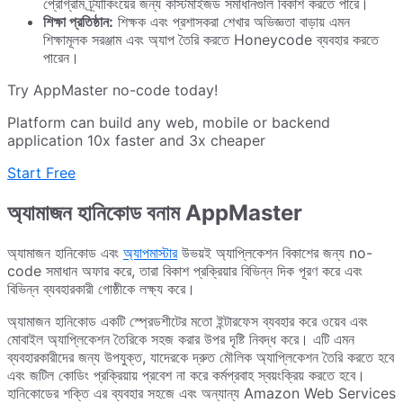
প্রোগ্রাম ট্র্যাকিংয়ের জন্য কাস্টমাইজড সমাধানগুলি বিকাশ করতে পারে।
শিক্ষা প্রতিষ্ঠান:
শিক্ষক এবং প্রশাসকরা শেখার অভিজ্ঞতা বাড়ায় এমন
শিক্ষামূলক সরঞ্জাম এবং অ্যাপ তৈরি করতে Honeycode ব্যবহার করতে
পারেন।
Try AppMaster no-code today!
Platform can build any web, mobile or backend
application 10x faster and 3x cheaper
Start Free
অ্যামাজন হানিকোড বনাম AppMaster
অ্যামাজন হানিকোড এবং
অ্যাপমাস্টার
উভয়ই অ্যাপ্লিকেশন বিকাশের জন্য no-
code সমাধান অফার করে, তারা বিকাশ প্রক্রিয়ার বিভিন্ন দিক পূরণ করে এবং
বিভিন্ন ব্যবহারকারী গোষ্ঠীকে লক্ষ্য করে।
অ্যামাজন হানিকোড একটি স্প্রেডশীটের মতো ইন্টারফেস ব্যবহার করে ওয়েব এবং
মোবাইল অ্যাপ্লিকেশন তৈরিকে সহজ করার উপর দৃষ্টি নিবদ্ধ করে। এটি এমন
ব্যবহারকারীদের জন্য উপযুক্ত, যাদেরকে দ্রুত মৌলিক অ্যাপ্লিকেশন তৈরি করতে হবে
এবং জটিল কোডিং প্রক্রিয়ায় প্রবেশ না করে কর্মপ্রবাহ স্বয়ংক্রিয় করতে হবে।
হানিকোডের শক্তি এর ব্যবহার সহজে এবং অন্যান্য Amazon Web Services