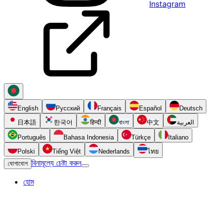
Instagram
English
Русский
Français
Español
Deutsch
日本語
한국어
हिन्दी
বাংলা
中文
العربية
Português
Bahasa Indonesia
Türkçe
Italiano
Polski
Tiếng Việt
Nederlands
ไทย
বিনামূল্যে চেষ্টা করুন
যোগাযোগ
হোম