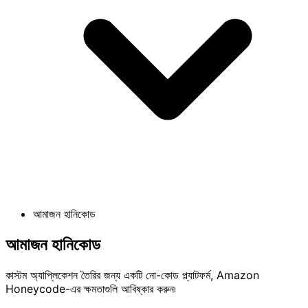
আমাজন হানিকোড
আমাজন হানিকোড
কাস্টম অ্যাপ্লিকেশন তৈরির জন্য একটি নো-কোড প্ল্যাটফর্ম, Amazon
Honeycode-এর ক্ষমতাগুলি আবিষ্কার করুন৷