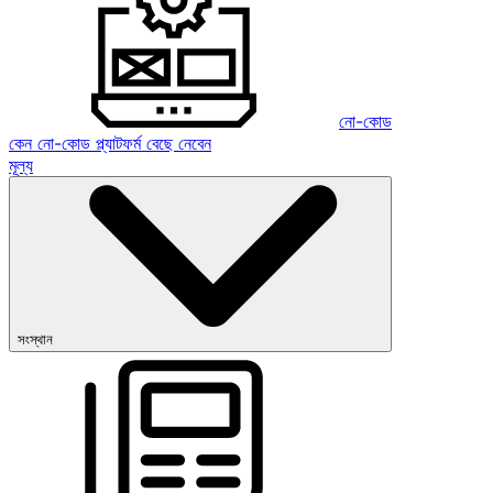
নো-কোড
কেন নো-কোড প্ল্যাটফর্ম বেছে নেবেন
মূল্য
সংস্থান