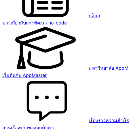
บล็อก
ข่าวเกี่ยวกับการพัฒนา no-code
มหาวิทยาลัย AppM
เริ่มต้นกับ AppMaster
เรื่องราวความสำเร็
อ่านเรื่องราวของลูกค้าเรา