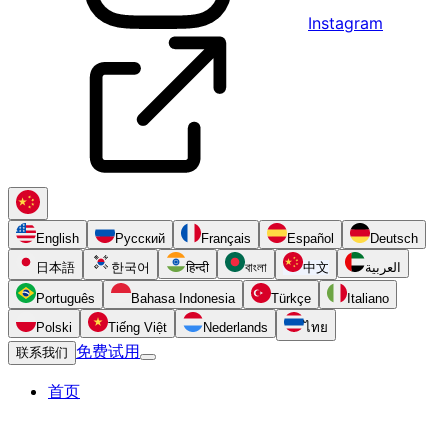
Instagram
English
Русский
Français
Español
Deutsch
日本語
한국어
हिन्दी
বাংলা
中文
العربية
Português
Bahasa Indonesia
Türkçe
Italiano
Polski
Tiếng Việt
Nederlands
ไทย
免费试用
联系我们
首页