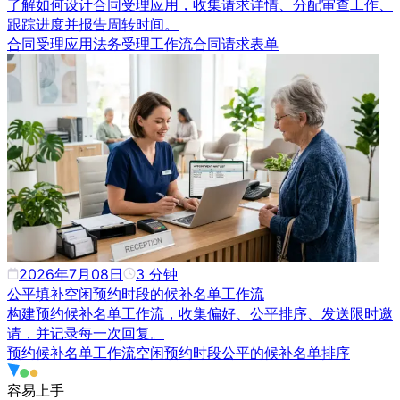
了解如何设计合同受理应用，收集请求详情、分配审查工作、
跟踪进度并报告周转时间。
合同受理应用
法务受理工作流
合同请求表单
2026年7月08日
3
分钟
公平填补空闲预约时段的候补名单工作流
构建预约候补名单工作流，收集偏好、公平排序、发送限时邀
请，并记录每一次回复。
预约候补名单工作流
空闲预约时段
公平的候补名单排序
容易上手