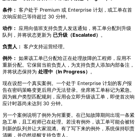
条件：
客户处于 Premium 或 Enterprise 计划，或工单在首
次响应前已等待超过 30 分钟。
动作：
应用向值班支持负责人发送通知，将工单分配到升级
队列，并将状态更新为
已升级（Escalated）
。
负责人：
客户支持运营经理。
例外：
如果该工单已分配给正在处理故障的工程师，应用不
重新分配。它保留当前负责人，为支持负责人添加内部备注，
并将状态保持为
处理中（In Progress）
。
现在设想一个真实案例。一个处于 Enterprise 计划的客户报
告在密码策略变更后用户无法登录。坐席将工单标记为紧急。
因为账户类型匹配规则，应用会立即升级该工单，即使首次响
应计时器尚未达到 30 分钟。
另一个案例说明了例外为何重要。在已知故障期间出现一条紧
急工单，且工程师已在处理。若没有例外，该工单可能会被转
到新的队列并让大家混淆。有了写下来的例外，系统保持职责
清晰，并仍然提醒支持负责人。