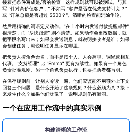
接着把条件写成是/否的检查，这样规则就可以被测试。与其
写 "针对高价值客户，" 不如写 "客户是否在优先支持计划？"
或 "订单总额是否超过 $500？"。清晰的检查能消除争论。
然后用精确的词语定义动作。"在 1 小时内发送付款提醒邮件"
很清楚，而 "尽快跟进" 则不清楚。如果动作会更改数据，就
把字段名写出来；如果会发送消息，就说明接收者是谁；如果
会创建任务，就说明任务显示在哪里。
把负责人按角色命名，而不是按个人。人会离职、调岗或相互
代班。"支持经理" 比 "Emma" 更有持续性。如果有一个角色
负责批准规则、另一个角色负责执行，也要把两者都写明。
在保存规则前，让别人冷读一遍。他们应该能不用额外上下文
回答三个问题：是什么开始了这条规则？什么必须为真？接下
来发生什么？如果他们犹豫了，说明规则仍有漏洞。
一个在应用工作流中的真实示例
构建清晰的工作流