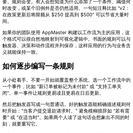
要。规则会变。有人会想知道为什么添加了一个条件、阈值何
时改变，或某个旧例外是否仍然适用。一句短注释比如 "v2：
在政策更新后将限额从 $250 提高到 $500" 可以节省大量时
间。
如果你的团队使用 AppMaster 构建以工作流为主的应用，这
个格式可以很自然地映射到可视化逻辑中。书面的规则可以与
触发器、决策和动作流程并列保存，这样应用的行为与业务含
义就能保持一致。
如何逐步编写一条规则
从小处着手。不要一开始就覆盖整个系统。选一个工作流中的
一个事件，比如 "新订单被标记为未付款" 或 "支持工单关
闭"。单一事件让规则更易读且更易在日后更新。
然后把触发器写成一句普通话。好的触发器能精确描述规则何
时开始："当客户提交退款请求时。" 避免模糊措辞如 "若有需
要" 或 "在适当时"。如果两个人读了这句话会想象出不同的时
刻，就要重写它。