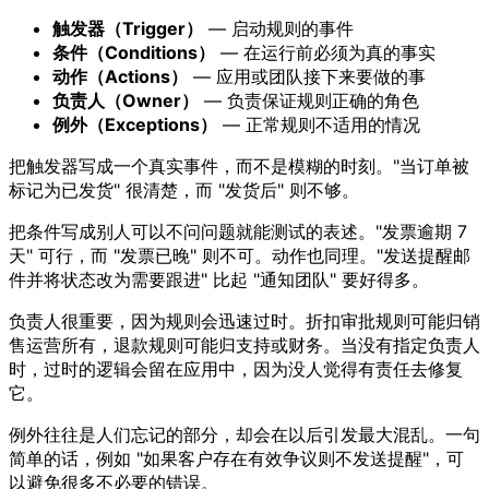
触发器（Trigger）
— 启动规则的事件
条件（Conditions）
— 在运行前必须为真的事实
动作（Actions）
— 应用或团队接下来要做的事
负责人（Owner）
— 负责保证规则正确的角色
例外（Exceptions）
— 正常规则不适用的情况
把触发器写成一个真实事件，而不是模糊的时刻。"当订单被
标记为已发货" 很清楚，而 "发货后" 则不够。
把条件写成别人可以不问问题就能测试的表述。"发票逾期 7
天" 可行，而 "发票已晚" 则不可。动作也同理。"发送提醒邮
件并将状态改为需要跟进" 比起 "通知团队" 要好得多。
负责人很重要，因为规则会迅速过时。折扣审批规则可能归销
售运营所有，退款规则可能归支持或财务。当没有指定负责人
时，过时的逻辑会留在应用中，因为没人觉得有责任去修复
它。
例外往往是人们忘记的部分，却会在以后引发最大混乱。一句
简单的话，例如 "如果客户存在有效争议则不发送提醒"，可
以避免很多不必要的错误。