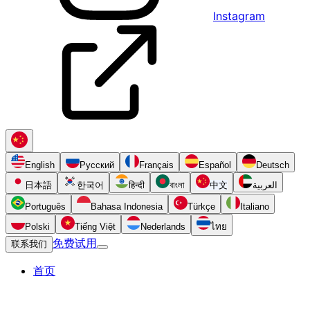
Instagram
English
Русский
Français
Español
Deutsch
日本語
한국어
हिन्दी
বাংলা
中文
العربية
Português
Bahasa Indonesia
Türkçe
Italiano
Polski
Tiếng Việt
Nederlands
ไทย
免费试用
联系我们
首页