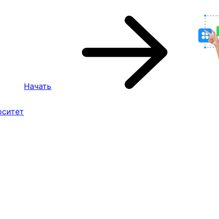
Начать
рситет