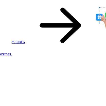
Начать
рситет