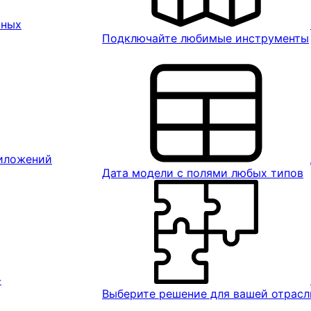
ьных
Подключайте любимые инструменты
риложений
Дата модели с полями любых типов
-
Выберите решение для вашей отрасл