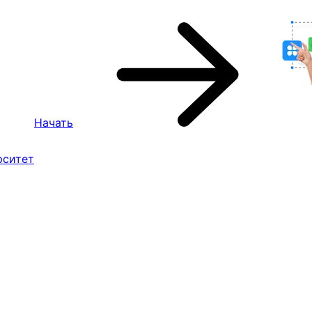
Начать
рситет