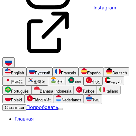
Instagram
English
Русский
Français
Español
Deutsch
日本語
한국어
हिन्दी
বাংলা
中文
العربية
Português
Bahasa Indonesia
Türkçe
Italiano
Polski
Tiếng Việt
Nederlands
ไทย
Попробовать
Связаться
Главная