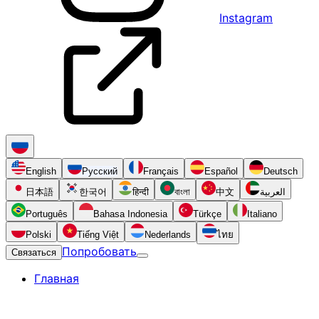
Instagram
English
Русский
Français
Español
Deutsch
日本語
한국어
हिन्दी
বাংলা
中文
العربية
Português
Bahasa Indonesia
Türkçe
Italiano
Polski
Tiếng Việt
Nederlands
ไทย
Попробовать
Связаться
Главная