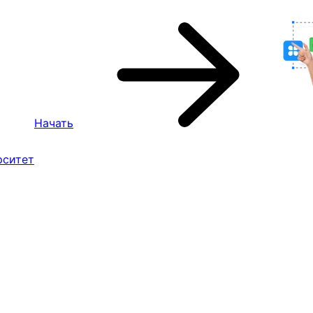
Начать
рситет