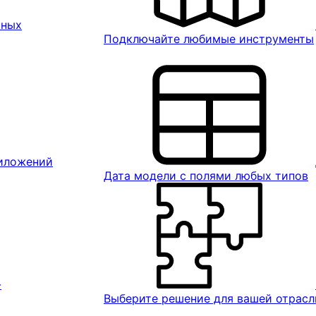
ьных
Подключайте любимые инструменты
риложений
Дата модели с полями любых типов
-
Выберите решение для вашей отрасл