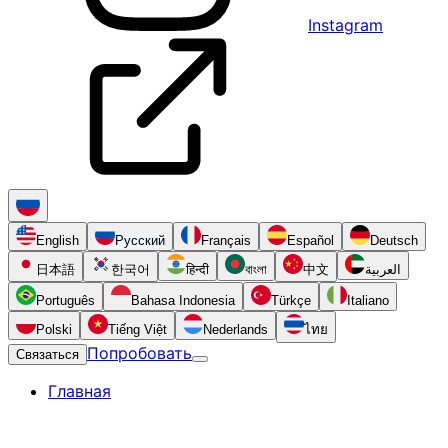
Instagram
English
Русский
Français
Español
Deutsch
日本語
한국어
हिन्दी
বাংলা
中文
العربية
Português
Bahasa Indonesia
Türkçe
Italiano
Polski
Tiếng Việt
Nederlands
ไทย
Попробовать
Связаться
Главная