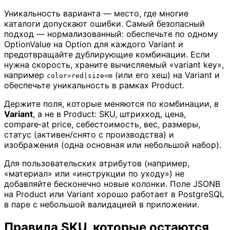
Уникальность варианта — место, где многие
каталоги допускают ошибки. Самый безопасный
подход — нормализованный: обеспечьте по одному
OptionValue на Option для каждого Variant и
предотвращайте дублирующие комбинации. Если
нужна скорость, храните вычисляемый «variant key»,
например
(или его хеш) на Variant и
color=red|size=m
обеспечьте уникальность в рамках Product.
Держите поля, которые меняются по комбинации, в
Variant
, а не в Product: SKU, штрихкод, цена,
compare‑at price, себестоимость, вес, размеры,
статус (активен/снято с производства) и
изображения (одна основная или небольшой набор).
Для пользовательских атрибутов (например,
«материал» или «инструкции по уходу») не
добавляйте бесконечно новые колонки. Поле JSONB
на Product или Variant хорошо работает в PostgreSQL
в паре с небольшой валидацией в приложении.
Правила SKU, которые остаются