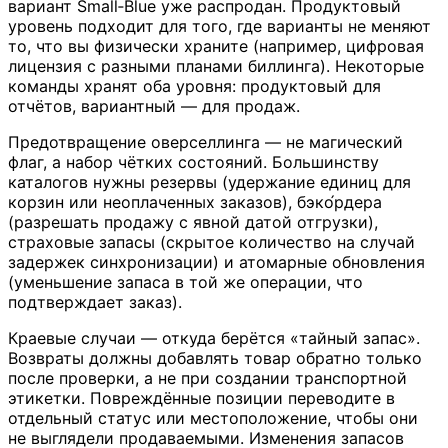
вариант Small‑Blue уже распродан. Продуктовый
уровень подходит для того, где варианты не меняют
то, что вы физически храните (например, цифровая
лицензия с разными планами биллинга). Некоторые
команды хранят оба уровня: продуктовый для
отчётов, вариантный — для продаж.
Предотвращение оверселлинга — не магический
флаг, а набор чётких состояний. Большинству
каталогов нужны резервы (удержание единиц для
корзин или неоплаченных заказов), бэко́рдера
(разрешать продажу с явной датой отгрузки),
страховые запасы (скрытое количество на случай
задержек синхронизации) и атомарные обновления
(уменьшение запаса в той же операции, что
подтверждает заказ).
Краевые случаи — откуда берётся «тайный запас».
Возвраты должны добавлять товар обратно только
после проверки, а не при создании транспортной
этикетки. Повреждённые позиции переводите в
отдельный статус или местоположение, чтобы они
не выглядели продаваемыми. Изменения запасов