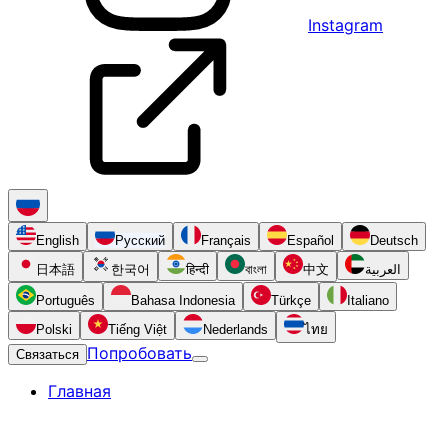
Instagram
English
Русский
Français
Español
Deutsch
日本語
한국어
हिन्दी
বাংলা
中文
العربية
Português
Bahasa Indonesia
Türkçe
Italiano
Polski
Tiếng Việt
Nederlands
ไทย
Попробовать
Связаться
Главная