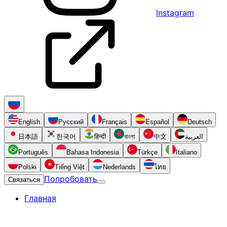
Instagram
English
Русский
Français
Español
Deutsch
日本語
한국어
हिन्दी
বাংলা
中文
العربية
Português
Bahasa Indonesia
Türkçe
Italiano
Polski
Tiếng Việt
Nederlands
ไทย
Попробовать
Связаться
Главная