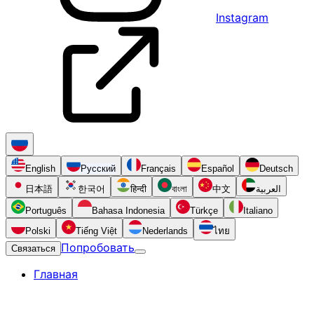
Instagram
English
Русский
Français
Español
Deutsch
日本語
한국어
हिन्दी
বাংলা
中文
العربية
Português
Bahasa Indonesia
Türkçe
Italiano
Polski
Tiếng Việt
Nederlands
ไทย
Попробовать
Связаться
Главная