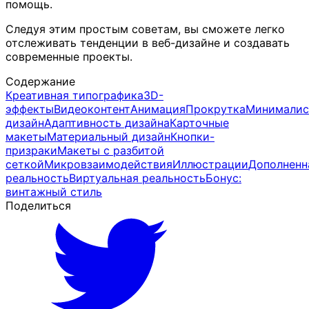
помощь.
Следуя этим простым советам, вы сможете легко
отслеживать тенденции в веб-дизайне и создавать
современные проекты.
Содержание
Креативная типографика
3D-
эффекты
Видеоконтент
Анимация
Прокрутка
Минималис
дизайн
Адаптивность дизайна
Карточные
макеты
Материальный дизайн
Кнопки-
призраки
Макеты с разбитой
сеткой
Микровзаимодействия
Иллюстрации
Дополненн
реальность
Виртуальная реальность
Бонус:
винтажный стиль
Поделиться