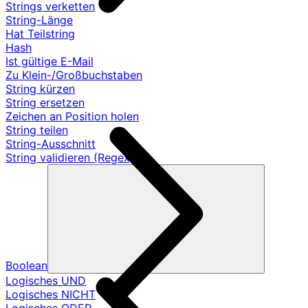
Strings verketten
String-Länge
Hat Teilstring
Hash
Ist gültige E-Mail
Zu Klein-/Großbuchstaben
String kürzen
String ersetzen
Zeichen an Position holen
String teilen
String-Ausschnitt
String validieren (Regex)
Boolean
Logisches UND
Logisches NICHT