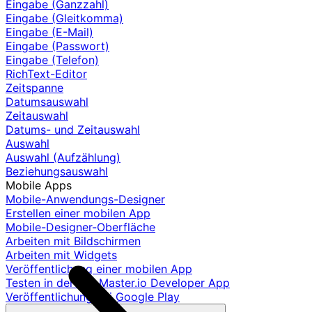
Eingabe (Ganzzahl)
Eingabe (Gleitkomma)
Eingabe (E-Mail)
Eingabe (Passwort)
Eingabe (Telefon)
RichText-Editor
Zeitspanne
Datumsauswahl
Zeitauswahl
Datums- und Zeitauswahl
Auswahl
Auswahl (Aufzählung)
Beziehungsauswahl
Mobile Apps
Mobile-Anwendungs-Designer
Erstellen einer mobilen App
Mobile-Designer-Oberfläche
Arbeiten mit Bildschirmen
Arbeiten mit Widgets
Veröffentlichung einer mobilen App
Testen in der AppMaster.io Developer App
Veröffentlichung bei Google Play