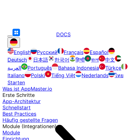
DOCS
English
Русский
Français
Español
Deutsch
日本語
한국어
हिन्दी
বাংলা
中文
العربية
Português
Bahasa Indonesia
Türkçe
Italiano
Polski
Tiếng Việt
Nederlands
ไทย
Starten
Was ist AppMaster.io
Erste Schritte
App-Architektur
Schnellstart
Best Practices
Häufig gestellte Fragen
Module (Integrationen)
Module
Einrichtung