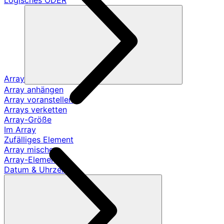
Logisches ODER
Array
Array anhängen
Array voranstellen
Arrays verketten
Array-Größe
Im Array
Zufälliges Element
Array mischen
Array-Element
Datum & Uhrzeit