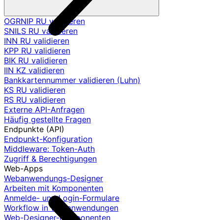
OGRNIP RU validieren
SNILS RU validieren
INN RU validieren
KPP RU validieren
BIK RU validieren
IIN KZ validieren
Bankkartennummer validieren (Luhn)
KS RU validieren
RS RU validieren
Externe API-Anfragen
Häufig gestellte Fragen
Endpunkte (API)
Endpunkt-Konfiguration
Middleware: Token-Auth
Zugriff & Berechtigungen
Web-Apps
Webanwendungs-Designer
Arbeiten mit Komponenten
Anmelde- und Login-Formulare
Workflow in Webanwendungen
Web-Designer-Komponenten