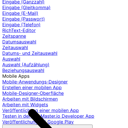
Eingabe (Ganzzahl)
Eingabe (Gleitkomma)
Eingabe (E-Mail)
Eingabe (Passwort)
Eingabe (Telefon)
RichText-Editor
Zeitspanne
Datumsauswahl
Zeitauswahl
Datums- und Zeitauswahl
Auswahl
Auswahl (Aufzählung)
Beziehungsauswahl
Mobile Apps
Mobile-Anwendungs-Designer
Erstellen einer mobilen App
Mobile-Designer-Oberfläche
Arbeiten mit Bildschirmen
Arbeiten mit Widgets
Veröffentlichung einer mobilen App
Testen in der AppMaster.io Developer App
Veröffentlichung bei Google Play