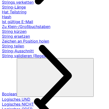
Strings verketten
String-Länge
Hat Teilstring
Hash
Ist gültige E-Mail
Zu Klein-/Großbuchstaben
String kürzen
String ersetzen
Zeichen an Position holen
String teilen
String-Ausschnitt
String validieren (Regex)
Boolean
Logisches UND
Logisches NICHT