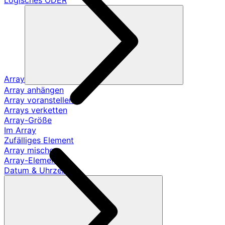
Logisches ODER
Array
Array anhängen
Array voranstellen
Arrays verketten
Array-Größe
Im Array
Zufälliges Element
Array mischen
Array-Element
Datum & Uhrzeit