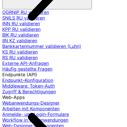
OGRNIP RU validieren
SNILS RU validieren
INN RU validieren
KPP RU validieren
BIK RU validieren
IIN KZ validieren
Bankkartennummer validieren (Luhn)
KS RU validieren
RS RU validieren
Externe API-Anfragen
Häufig gestellte Fragen
Endpunkte (API)
Endpunkt-Konfiguration
Middleware: Token-Auth
Zugriff & Berechtigungen
Web-Apps
Webanwendungs-Designer
Arbeiten mit Komponenten
Anmelde- und Login-Formulare
Workflow in Webanwendungen
Web-Designer-Komponenten