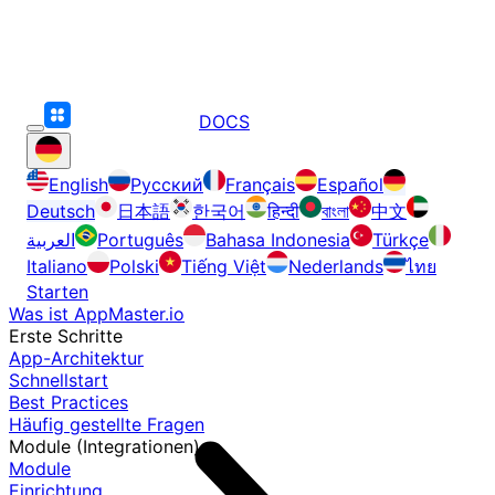
DOCS
English
Русский
Français
Español
Deutsch
日本語
한국어
हिन्दी
বাংলা
中文
العربية
Português
Bahasa Indonesia
Türkçe
Italiano
Polski
Tiếng Việt
Nederlands
ไทย
Starten
Was ist AppMaster.io
Erste Schritte
App-Architektur
Schnellstart
Best Practices
Häufig gestellte Fragen
Module (Integrationen)
Module
Einrichtung