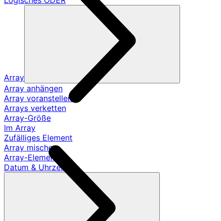
Logisches ODER
Array
Array anhängen
Array voranstellen
Arrays verketten
Array-Größe
Im Array
Zufälliges Element
Array mischen
Array-Element
Datum & Uhrzeit