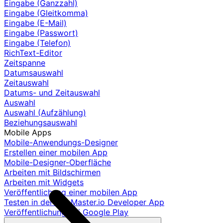
Eingabe (Ganzzahl)
Eingabe (Gleitkomma)
Eingabe (E-Mail)
Eingabe (Passwort)
Eingabe (Telefon)
RichText-Editor
Zeitspanne
Datumsauswahl
Zeitauswahl
Datums- und Zeitauswahl
Auswahl
Auswahl (Aufzählung)
Beziehungsauswahl
Mobile Apps
Mobile-Anwendungs-Designer
Erstellen einer mobilen App
Mobile-Designer-Oberfläche
Arbeiten mit Bildschirmen
Arbeiten mit Widgets
Veröffentlichung einer mobilen App
Testen in der AppMaster.io Developer App
Veröffentlichung bei Google Play