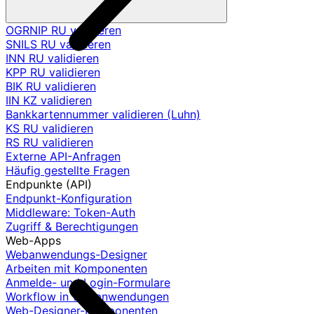
OGRNIP RU validieren
SNILS RU validieren
INN RU validieren
KPP RU validieren
BIK RU validieren
IIN KZ validieren
Bankkartennummer validieren (Luhn)
KS RU validieren
RS RU validieren
Externe API-Anfragen
Häufig gestellte Fragen
Endpunkte (API)
Endpunkt-Konfiguration
Middleware: Token-Auth
Zugriff & Berechtigungen
Web-Apps
Webanwendungs-Designer
Arbeiten mit Komponenten
Anmelde- und Login-Formulare
Workflow in Webanwendungen
Web-Designer-Komponenten