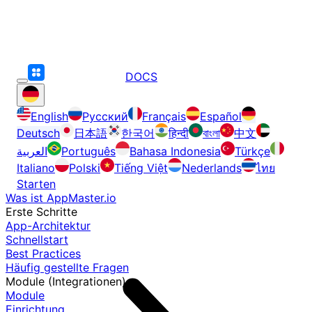
DOCS
English
Русский
Français
Español
Deutsch
日本語
한국어
हिन्दी
বাংলা
中文
العربية
Português
Bahasa Indonesia
Türkçe
Italiano
Polski
Tiếng Việt
Nederlands
ไทย
Starten
Was ist AppMaster.io
Erste Schritte
App-Architektur
Schnellstart
Best Practices
Häufig gestellte Fragen
Module (Integrationen)
Module
Einrichtung