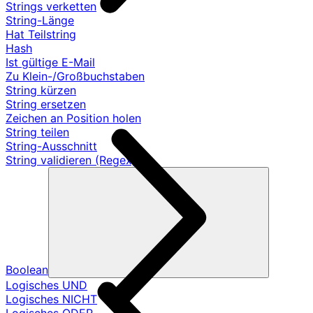
Strings verketten
String-Länge
Hat Teilstring
Hash
Ist gültige E-Mail
Zu Klein-/Großbuchstaben
String kürzen
String ersetzen
Zeichen an Position holen
String teilen
String-Ausschnitt
String validieren (Regex)
Boolean
Logisches UND
Logisches NICHT