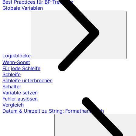
Best Practices für BP-Trennung
Globale Variablen
Logikblöcke
Wenn-Sonst
Für jede Schleife
Schleife
Schleife unterbrechen
Schalter
Variable setzen
Fehler auslösen
Vergleich
Datum & Uhrzeit zu String: Formathandbuch