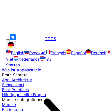
DOCS
English
Русский
Français
Español
Deutsch
Việt
Nederlands
ไทย
Starten
Was ist AppMaster.io
Erste Schritte
App-Architektur
Schnellstart
Best Practices
Häufig gestellte Fragen
Module (Integrationen)
Module
Einrichtung