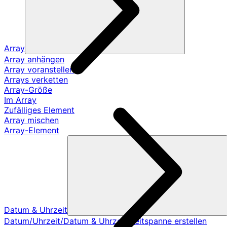
Array
Array anhängen
Array voranstellen
Arrays verketten
Array-Größe
Im Array
Zufälliges Element
Array mischen
Array-Element
Datum & Uhrzeit
Datum/Uhrzeit/Datum & Uhrzeit/Zeitspanne erstellen