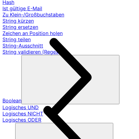
Hash
Ist gültige E-Mail
Zu Klein-/Großbuchstaben
String kürzen
String ersetzen
Zeichen an Position holen
String teilen
String-Ausschnitt
String validieren (Regex)
Boolean
Logisches UND
Logisches NICHT
Logisches ODER