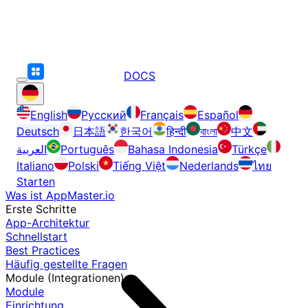
DOCS
English
Русский
Français
Español
Deutsch
日本語
한국어
हिन्दी
বাংলা
中文
العربية
Português
Bahasa Indonesia
Türkçe
Italiano
Polski
Tiếng Việt
Nederlands
ไทย
Starten
Was ist AppMaster.io
Erste Schritte
App-Architektur
Schnellstart
Best Practices
Häufig gestellte Fragen
Module (Integrationen)
Module
Einrichtung