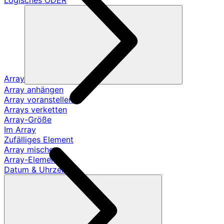
Logisches ODER
Array
Array anhängen
Array voranstellen
Arrays verketten
Array-Größe
Im Array
Zufälliges Element
Array mischen
Array-Element
Datum & Uhrzeit