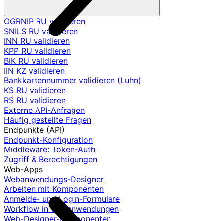
OGRNIP RU validieren
SNILS RU validieren
INN RU validieren
KPP RU validieren
BIK RU validieren
IIN KZ validieren
Bankkartennummer validieren (Luhn)
KS RU validieren
RS RU validieren
Externe API-Anfragen
Häufig gestellte Fragen
Endpunkte (API)
Endpunkt-Konfiguration
Middleware: Token-Auth
Zugriff & Berechtigungen
Web-Apps
Webanwendungs-Designer
Arbeiten mit Komponenten
Anmelde- und Login-Formulare
Workflow in Webanwendungen
Web-Designer-Komponenten