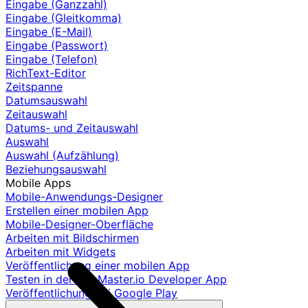
Eingabe (Ganzzahl)
Eingabe (Gleitkomma)
Eingabe (E-Mail)
Eingabe (Passwort)
Eingabe (Telefon)
RichText-Editor
Zeitspanne
Datumsauswahl
Zeitauswahl
Datums- und Zeitauswahl
Auswahl
Auswahl (Aufzählung)
Beziehungsauswahl
Mobile Apps
Mobile-Anwendungs-Designer
Erstellen einer mobilen App
Mobile-Designer-Oberfläche
Arbeiten mit Bildschirmen
Arbeiten mit Widgets
Veröffentlichung einer mobilen App
Testen in der AppMaster.io Developer App
Veröffentlichung bei Google Play