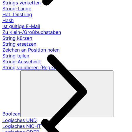
Strings verketten
String-Länge
Hat Teilstring
Hash
Ist gültige E-Mail
Zu Klein-/Großbuchstaben
String kürzen
String ersetzen
Zeichen an Position holen
String teilen
String-Ausschnitt
String validieren (Regex)
Boolean
Logisches UND
Logisches NICHT