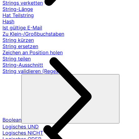
Strings verketten
String-Länge
Hat Teilstring
Hash
Ist gültige E-Mail
Zu Klein-/Großbuchstaben
String kürzen
String ersetzen
Zeichen an Position holen
String teilen
String-Ausschnitt
String validieren (Regex)
Boolean
Logisches UND
Logisches NICHT