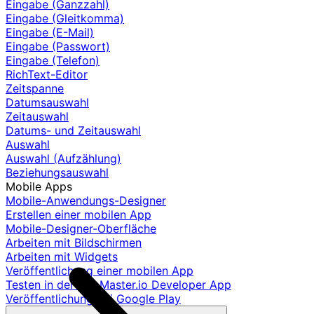
Eingabe (Ganzzahl)
Eingabe (Gleitkomma)
Eingabe (E-Mail)
Eingabe (Passwort)
Eingabe (Telefon)
RichText-Editor
Zeitspanne
Datumsauswahl
Zeitauswahl
Datums- und Zeitauswahl
Auswahl
Auswahl (Aufzählung)
Beziehungsauswahl
Mobile Apps
Mobile-Anwendungs-Designer
Erstellen einer mobilen App
Mobile-Designer-Oberfläche
Arbeiten mit Bildschirmen
Arbeiten mit Widgets
Veröffentlichung einer mobilen App
Testen in der AppMaster.io Developer App
Veröffentlichung bei Google Play