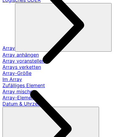
Logisches ODER
Array
Array anhängen
Array voranstellen
Arrays verketten
Array-Größe
Im Array
Zufälliges Element
Array mischen
Array-Element
Datum & Uhrzeit