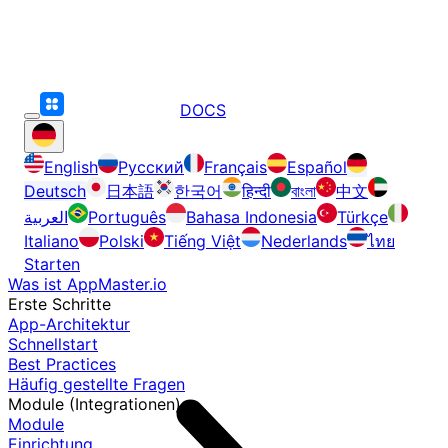
DOCS
English
Русский
Français
Español
Deutsch
日本語
한국어
हिन्दी
বাংলা
中文
العربية
Português
Bahasa Indonesia
Türkçe
Italiano
Polski
Tiếng Việt
Nederlands
ไทย
Starten
Was ist AppMaster.io
Erste Schritte
App-Architektur
Schnellstart
Best Practices
Häufig gestellte Fragen
Module (Integrationen)
Module
Einrichtung