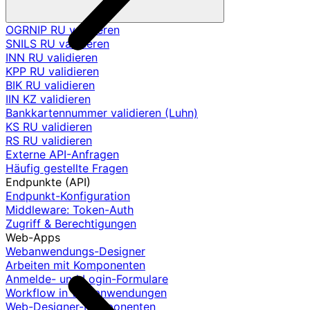
OGRNIP RU validieren
SNILS RU validieren
INN RU validieren
KPP RU validieren
BIK RU validieren
IIN KZ validieren
Bankkartennummer validieren (Luhn)
KS RU validieren
RS RU validieren
Externe API-Anfragen
Häufig gestellte Fragen
Endpunkte (API)
Endpunkt-Konfiguration
Middleware: Token-Auth
Zugriff & Berechtigungen
Web-Apps
Webanwendungs-Designer
Arbeiten mit Komponenten
Anmelde- und Login-Formulare
Workflow in Webanwendungen
Web-Designer-Komponenten