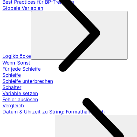
Best Practices für BP-Trennung
Globale Variablen
Logikblöcke
Wenn-Sonst
Für jede Schleife
Schleife
Schleife unterbrechen
Schalter
Variable setzen
Fehler auslösen
Vergleich
Datum & Uhrzeit zu String: Formathandbuch