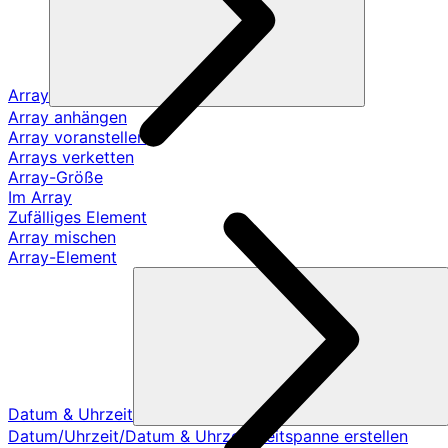
Array
Array anhängen
Array voranstellen
Arrays verketten
Array-Größe
Im Array
Zufälliges Element
Array mischen
Array-Element
Datum & Uhrzeit
Datum/Uhrzeit/Datum & Uhrzeit/Zeitspanne erstellen