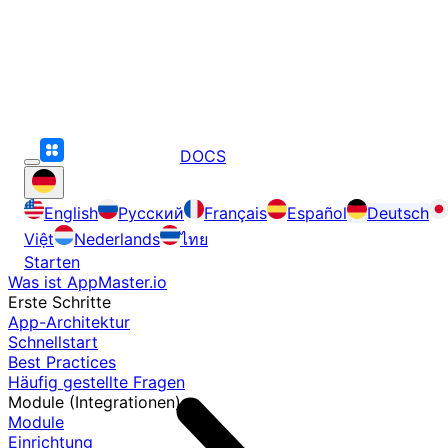
DOCS
English
Русский
Français
Español
Deutsch
Việt
Nederlands
ไทย
Starten
Was ist AppMaster.io
Erste Schritte
App-Architektur
Schnellstart
Best Practices
Häufig gestellte Fragen
Module (Integrationen)
Module
Einrichtung