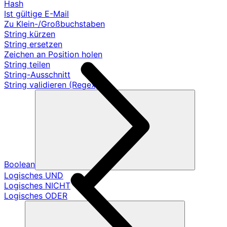
Hash
Ist gültige E-Mail
Zu Klein-/Großbuchstaben
String kürzen
String ersetzen
Zeichen an Position holen
String teilen
String-Ausschnitt
String validieren (Regex)
Boolean
Logisches UND
Logisches NICHT
Logisches ODER