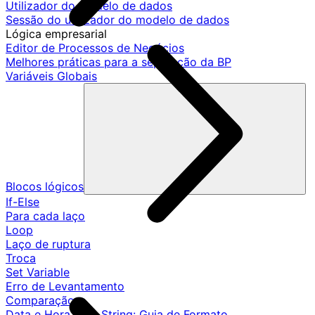
Utilizador do modelo de dados
Sessão do utilizador do modelo de dados
Lógica empresarial
Editor de Processos de Negócios
Melhores práticas para a separação da BP
Variáveis Globais
Blocos lógicos
If-Else
Para cada laço
Loop
Laço de ruptura
Troca
Set Variable
Erro de Levantamento
Comparação
Data e Hora para String: Guia de Formato