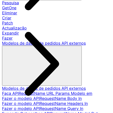
Pesquisa
GetOne
Eliminar
Criar
Patch
Actualização
Expandir
Fazer
Modelos de dados de pedidos API externos
Modelos de dados de pedidos API externos
Faça APIRequestName URL Params Modelo em
Fazer o modelo APIRequestName Body In
Fazer o modelo APIRequestName Headers In
Fazer o modelo APIRequestName Query In