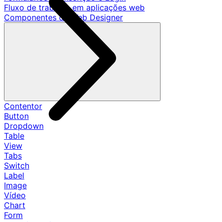
Fluxo de trabalho em aplicações web
Componentes de Web Designer
Contentor
Button
Dropdown
Table
View
Tabs
Switch
Label
Image
Vídeo
Chart
Form