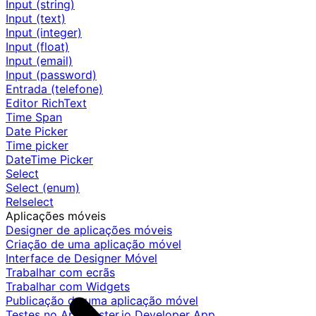
Input (string)
Input (text)
Input (integer)
Input (float)
Input (email)
Input (password)
Entrada (telefone)
Editor RichText
Time Span
Date Picker
Time picker
DateTime Picker
Select
Select (enum)
Relselect
Aplicações móveis
Designer de aplicações móveis
Criação de uma aplicação móvel
Interface de Designer Móvel
Trabalhar com ecrãs
Trabalhar com Widgets
Publicação de uma aplicação móvel
Testes no AppMaster.io Developer App