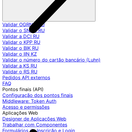
Validar OGRNIP RU
Validar o SNILS RU
Validar a DCI RU
Validar o KPP RU
Validar o BIK RU
Validar o IIN KZ
Validar o número do cartão bancário (Luhn)
Validar a KS RU
Validar o RS RU
Pedidos API externos
FAQ
Pontos finais (API)
Configuração dos pontos finais
Middleware: Token Auth
Acesso e permissões
Aplicações Web
Designer de Aplicações Web
Trabalhar com Componentes
Formulários de Inscrição e Login