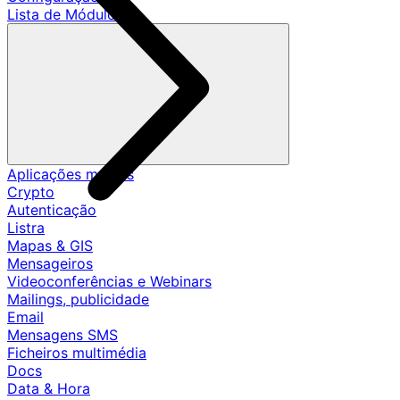
Lista de Módulos
Aplicações móveis
Crypto
Autenticação
Listra
Mapas & GIS
Mensageiros
Videoconferências e Webinars
Mailings, publicidade
Email
Mensagens SMS
Ficheiros multimédia
Docs
Data & Hora