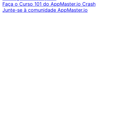
Faça o Curso 101 do AppMaster.io Crash
Junte-se à comunidade AppMaster.io