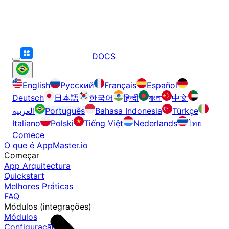
DOCS
English
Русский
Français
Español
Deutsch
日本語
한국어
हिन्दी
বাংলা
中文
العربية
Português
Bahasa Indonesia
Türkçe
Italiano
Polski
Tiếng Việt
Nederlands
ไทย
Comece
O que é AppMaster.io
Começar
App Arquitectura
Quickstart
Melhores Práticas
FAQ
Módulos (integrações)
Módulos
Configuração