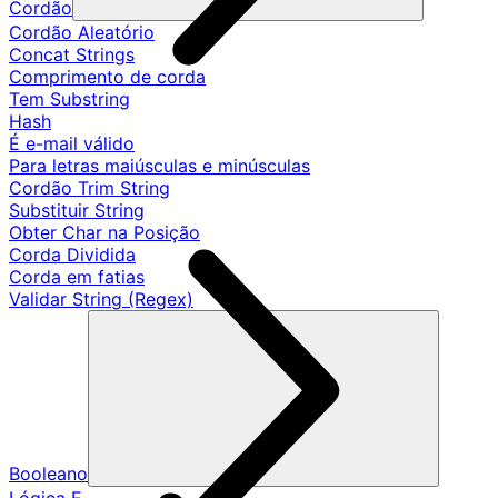
Cordão
Cordão Aleatório
Concat Strings
Comprimento de corda
Tem Substring
Hash
É e-mail válido
Para letras maiúsculas e minúsculas
Cordão Trim String
Substituir String
Obter Char na Posição
Corda Dividida
Corda em fatias
Validar String (Regex)
Booleano