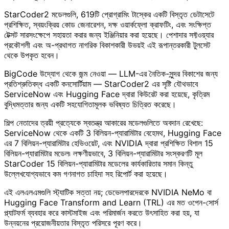
StarCoder2 মডেলগুলি, 619টি প্রোগ্রামিং টাস্কের একটি বিস্তৃত ডেটাসেটে
প্রশিক্ষিত, স্বয়ংক্রিয় কোড জেনারেশন, দক্ষ ওয়ার্কফ্লো ক্রাফটিং, এবং সংক্ষিপ্ত
টেক্সট সারসংক্ষেপে সহায়তা করার জন্য ইঞ্জিনিয়ার করা হয়েছে। পেশাদার সফ্টওয়্যার
প্রকৌশলী এবং অ-প্রথাগত নাগরিক বিকাশকারী উভয়ই এই রূপান্তরকারী টুলসেট
থেকে উপকৃত হবেন।
BigCode উদ্যোগ থেকে জন্ম নেওয়া — LLM-এর নৈতিক-সুন্দর বিকাশের জন্য
প্রতিশ্রুতিবদ্ধ একটি কনসোর্টিয়াম — StarCoder2 এর সৃষ্টি যৌথভাবে
ServiceNow এবং Hugging Face দ্বারা কিউরেট করা হয়েছে, কৃত্রিম
বুদ্ধিমত্তার জন্য একটি সহযোগিতামূলক ভবিষ্যত চিত্রিত করেছে।
শিল্প নেতাদের ত্রয়ী প্রত্যেকে স্বতন্ত্র আকারের মডেলগুলিতে অবদান রেখেছে:
ServiceNow থেকে একটি 3 বিলিয়ন-প্যারামিটার বেহেমথ, Hugging Face
এর 7 বিলিয়ন-প্যারামিটার হেভিওয়েট, এবং NVIDIA দ্বারা প্রশিক্ষিত বিশাল 15
বিলিয়ন-প্যারামিটার মডেল৷ লক্ষণীয়ভাবে, 3 বিলিয়ন-প্যারামিটার সংস্করণটি মূল
StarCoder 15 বিলিয়ন-প্যারামিটার মডেলের কার্যকারিতার সমান কিন্তু
উল্লেখযোগ্যভাবে কম গণনাগত চাহিদা সহ রিপোর্ট করা হয়েছে।
এই এলএলএমগুলি স্ট্যাটিক সত্তা নয়; ডেভেলপারদেরকে NVIDIA NeMo বা
Hugging Face Transform and Learn (TRL) এর মত ওপেন-সোর্স
প্ল্যাটফর্ম ব্যবহার করে কাস্টমাইজ এবং পরিমার্জন করতে উৎসাহিত করা হয়, যা
উন্নয়নের প্রয়োজনীয়তার বিস্তৃত পরিসরে পূরণ করে।