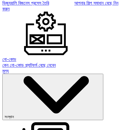
ভিজ্যুয়ালি বিজনেস প্রসেস তৈরি
আপনার শিল্প সমাধান বেছে নিন
করুন
নো-কোড
কেন নো-কোড প্ল্যাটফর্ম বেছে নেবেন
মূল্য
সংস্থান