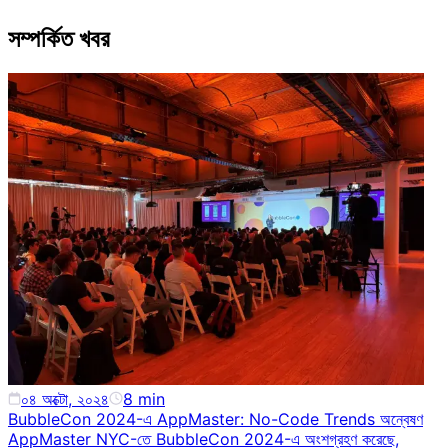
সম্পর্কিত খবর
০৪ অক্টো, ২০২৪
8
min
BubbleCon 2024-এ AppMaster: No-Code Trends অন্বেষণ
AppMaster NYC-তে BubbleCon 2024-এ অংশগ্রহণ করেছে,