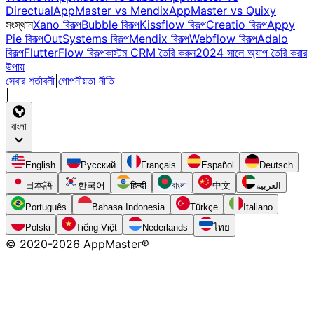
Directual
AppMaster vs Mendix
AppMaster vs Quixy
সংস্থান
Xano বিকল্প
Bubble বিকল্প
Kissflow বিকল্প
Creatio বিকল্প
Appy
Pie বিকল্প
OutSystems বিকল্প
Mendix বিকল্প
Webflow বিকল্প
Adalo
বিকল্প
FlutterFlow বিকল্প
কাস্টম CRM তৈরি করুন
2024 সালে অ্যাপ তৈরি করার
উপায়
সেবার শর্তাবলী
|
গোপনীয়তা নীতি
|
বাংলা
English
Русский
Français
Español
Deutsch
日本語
한국어
हिन्दी
বাংলা
中文
العربية
Português
Bahasa Indonesia
Türkçe
Italiano
Polski
Tiếng Việt
Nederlands
ไทย
© 2020-
2026
AppMaster®