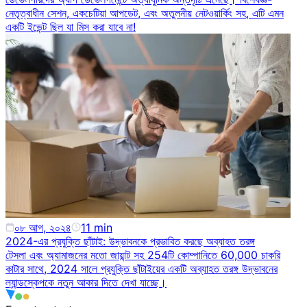
নেতৃত্বাধীন সেশন, একচেটিয়া আপডেট, এবং অতুলনীয় নেটওয়ার্কিং সহ, এটি এমন
একটি ইভেন্ট ছিল যা মিস করা যাবে না!
০৮ আগ, ২০২৪
11
min
2024-এর প্রযুক্তি ছাঁটাই: উদ্ভাবনকে প্রভাবিত করছে অব্যাহত তরঙ্গ
টেসলা এবং অ্যামাজনের মতো জায়ান্ট সহ 254টি কোম্পানিতে 60,000 চাকরি
কাটার সাথে, 2024 সালে প্রযুক্তি ছাঁটাইয়ের একটি অব্যাহত তরঙ্গ উদ্ভাবনের
ল্যান্ডস্কেপকে নতুন আকার দিতে দেখা যাচ্ছে।