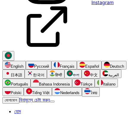
Instagram
English
Русский
Français
Español
Deutsch
日本語
한국어
हिन्दी
বাংলা
中文
العربية
Português
Bahasa Indonesia
Türkçe
Italiano
Polski
Tiếng Việt
Nederlands
ไทย
বিনামূল্যে চেষ্টা করুন
যোগাযোগ
হোম