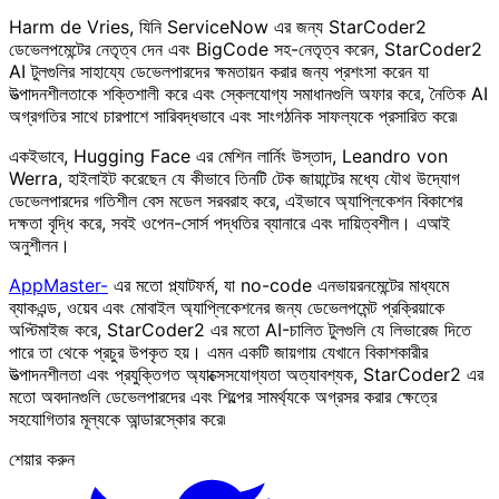
Harm de Vries, যিনি ServiceNow এর জন্য StarCoder2
ডেভেলপমেন্টের নেতৃত্ব দেন এবং BigCode সহ-নেতৃত্ব করেন, StarCoder2
AI টুলগুলির সাহায্যে ডেভেলপারদের ক্ষমতায়ন করার জন্য প্রশংসা করেন যা
উত্পাদনশীলতাকে শক্তিশালী করে এবং স্কেলযোগ্য সমাধানগুলি অফার করে, নৈতিক AI
অগ্রগতির সাথে চারপাশে সারিবদ্ধভাবে এবং সাংগঠনিক সাফল্যকে প্রসারিত করে৷
একইভাবে, Hugging Face এর মেশিন লার্নিং উস্তাদ, Leandro von
Werra, হাইলাইট করেছেন যে কীভাবে তিনটি টেক জায়ান্টের মধ্যে যৌথ উদ্যোগ
ডেভেলপারদের গতিশীল বেস মডেল সরবরাহ করে, এইভাবে অ্যাপ্লিকেশন বিকাশের
দক্ষতা বৃদ্ধি করে, সবই ওপেন-সোর্স পদ্ধতির ব্যানারে এবং দায়িত্বশীল। এআই
অনুশীলন।
AppMaster-
এর মতো প্ল্যাটফর্ম, যা no-code এনভায়রনমেন্টের মাধ্যমে
ব্যাকএন্ড, ওয়েব এবং মোবাইল অ্যাপ্লিকেশনের জন্য ডেভেলপমেন্ট প্রক্রিয়াকে
অপ্টিমাইজ করে, StarCoder2 এর মতো AI-চালিত টুলগুলি যে লিভারেজ দিতে
পারে তা থেকে প্রচুর উপকৃত হয়। এমন একটি জায়গায় যেখানে বিকাশকারীর
উত্পাদনশীলতা এবং প্রযুক্তিগত অ্যাক্সেসযোগ্যতা অত্যাবশ্যক, StarCoder2 এর
মতো অবদানগুলি ডেভেলপারদের এবং শিল্পের সামর্থ্যকে অগ্রসর করার ক্ষেত্রে
সহযোগিতার মূল্যকে আন্ডারস্কোর করে৷
শেয়ার করুন