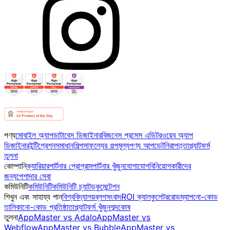
পণ্য
মোবাইল অ্যাপ
ডাটাবেস ডিজাইনার
বিজনেস প্রসেস এডিটর
ওয়েব অ্যাপ
ডিজাইনার
ইন্টিগ্রেশন
সমাধান
শিল্প
সাফল্যের গল্প
মূল্য
পণ্য আপডেট
নিরাপত্তা
প্ল্যাটফর্ম
তুলনা
কোম্পানি
ক্যারিয়ার
পার্টনার প্রোগ্রাম
পার্টনার খুঁজুন
যোগাযোগ
বিনিয়োগকারীদের
জন্য
পেশাদার সেবা
কমিউনিটি
কমিউনিটি
কমিউনিটি চ্যাট
ডকুমেন্টেশন
শিখুন এবং সাহায্য পান
বিশ্ববিদ্যালয়
ব্লগ
সংবাদ
ROI ক্যালকুলেটর
রোডম্যাপ
নো-কোড
তালিকা
নো-কোড প্রতিষ্ঠাতা
প্ল্যাটফর্ম খুঁজুন
শব্দকোষ
তুলনা
AppMaster vs Adalo
AppMaster vs
Webflow
AppMaster vs Bubble
AppMaster vs