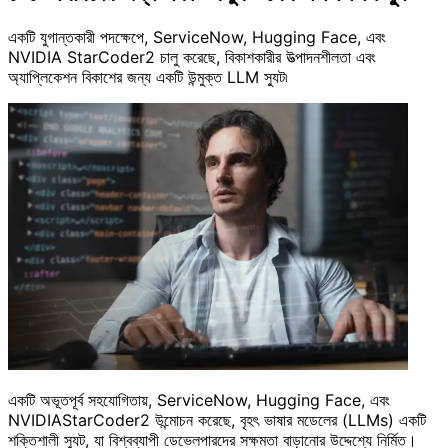
একটি যুগান্তকারী পদক্ষেপে, ServiceNow, Hugging Face, এবং
NVIDIA StarCoder2 চালু করেছে, বিকাশকারীর উত্পাদনশীলতা এবং
অ্যাপ্লিকেশন বিকাশের জন্য একটি উন্মুক্ত LLM স্যুট৷
একটি অভূতপূর্ব সহযোগিতায়, ServiceNow, Hugging Face, এবং
NVIDIAStarCoder2 উন্মোচন করেছে, বৃহৎ ভাষার মডেলের (LLMs) একটি
শক্তিশালী স্যুট, যা বিশ্বব্যাপী ডেভেলপারদের সক্ষমতা বাড়ানোর উদ্দেশ্যে নির্মিত।