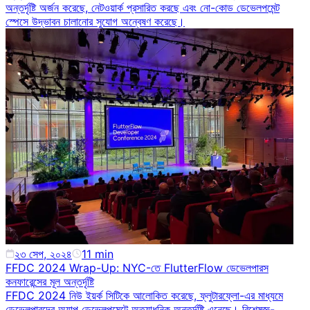
অন্তর্দৃষ্টি অর্জন করেছে, নেটওয়ার্ক প্রসারিত করছে এবং নো-কোড ডেভেলপমেন্ট
স্পেসে উদ্ভাবন চালানোর সুযোগ অন্বেষণ করেছে।
২৩ সেপ, ২০২৪
11
min
FFDC 2024 Wrap-Up: NYC-তে FlutterFlow ডেভেলপারস
কনফারেন্সের মূল অন্তর্দৃষ্টি
FFDC 2024 নিউ ইয়র্ক সিটিকে আলোকিত করেছে, ফ্লুটারফ্লো-এর মাধ্যমে
ডেভেলপারদের অ্যাপ ডেভেলপমেন্টে অত্যাধুনিক অন্তর্দৃষ্টি এনেছে। বিশেষজ্ঞ-