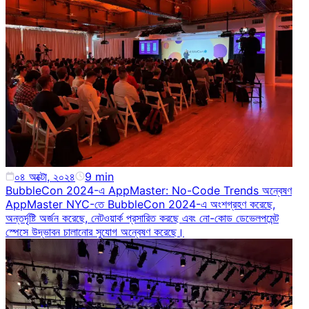
০৪ অক্টো, ২০২৪
9
min
BubbleCon 2024-এ AppMaster: No-Code Trends অন্বেষণ
AppMaster NYC-তে BubbleCon 2024-এ অংশগ্রহণ করেছে,
অন্তর্দৃষ্টি অর্জন করেছে, নেটওয়ার্ক প্রসারিত করছে এবং নো-কোড ডেভেলপমেন্ট
স্পেসে উদ্ভাবন চালানোর সুযোগ অন্বেষণ করেছে।