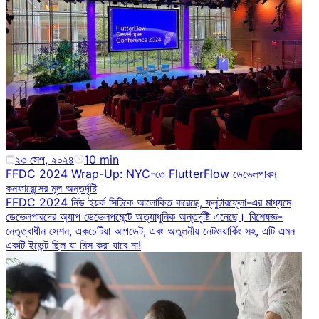
২৩ সেপ, ২০২৪
10
min
FFDC 2024 Wrap-Up: NYC-তে FlutterFlow ডেভেলপারস
কনফারেন্সের মূল অন্তর্দৃষ্টি
FFDC 2024 নিউ ইয়র্ক সিটিকে আলোকিত করেছে, ফ্লুটারফ্লো-এর মাধ্যমে
ডেভেলপারদের অ্যাপ ডেভেলপমেন্টে অত্যাধুনিক অন্তর্দৃষ্টি এনেছে। বিশেষজ্ঞ-
নেতৃত্বাধীন সেশন, একচেটিয়া আপডেট, এবং অতুলনীয় নেটওয়ার্কিং সহ, এটি এমন
একটি ইভেন্ট ছিল যা মিস করা যাবে না!