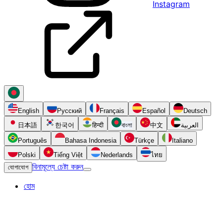
Instagram
English
Русский
Français
Español
Deutsch
日本語
한국어
हिन्दी
বাংলা
中文
العربية
Português
Bahasa Indonesia
Türkçe
Italiano
Polski
Tiếng Việt
Nederlands
ไทย
বিনামূল্যে চেষ্টা করুন
যোগাযোগ
হোম