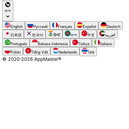
বাংলা
English
Русский
Français
Español
Deutsch
日本語
한국어
हिन्दी
বাংলা
中文
العربية
Português
Bahasa Indonesia
Türkçe
Italiano
Polski
Tiếng Việt
Nederlands
ไทย
© 2020-
2026
AppMaster®