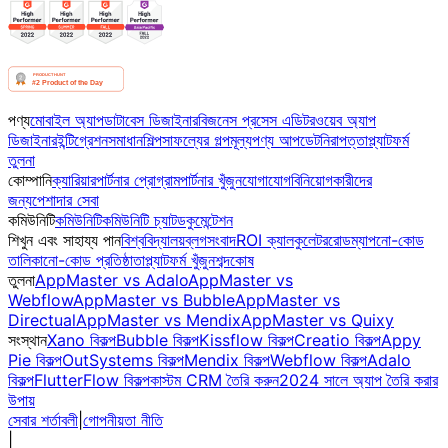
পণ্য
মোবাইল অ্যাপ
ডাটাবেস ডিজাইনার
বিজনেস প্রসেস এডিটর
ওয়েব অ্যাপ
ডিজাইনার
ইন্টিগ্রেশন
সমাধান
শিল্প
সাফল্যের গল্প
মূল্য
পণ্য আপডেট
নিরাপত্তা
প্ল্যাটফর্ম
তুলনা
কোম্পানি
ক্যারিয়ার
পার্টনার প্রোগ্রাম
পার্টনার খুঁজুন
যোগাযোগ
বিনিয়োগকারীদের
জন্য
পেশাদার সেবা
কমিউনিটি
কমিউনিটি
কমিউনিটি চ্যাট
ডকুমেন্টেশন
শিখুন এবং সাহায্য পান
বিশ্ববিদ্যালয়
ব্লগ
সংবাদ
ROI ক্যালকুলেটর
রোডম্যাপ
নো-কোড
তালিকা
নো-কোড প্রতিষ্ঠাতা
প্ল্যাটফর্ম খুঁজুন
শব্দকোষ
তুলনা
AppMaster vs Adalo
AppMaster vs
Webflow
AppMaster vs Bubble
AppMaster vs
Directual
AppMaster vs Mendix
AppMaster vs Quixy
সংস্থান
Xano বিকল্প
Bubble বিকল্প
Kissflow বিকল্প
Creatio বিকল্প
Appy
Pie বিকল্প
OutSystems বিকল্প
Mendix বিকল্প
Webflow বিকল্প
Adalo
বিকল্প
FlutterFlow বিকল্প
কাস্টম CRM তৈরি করুন
2024 সালে অ্যাপ তৈরি করার
উপায়
সেবার শর্তাবলী
|
গোপনীয়তা নীতি
|