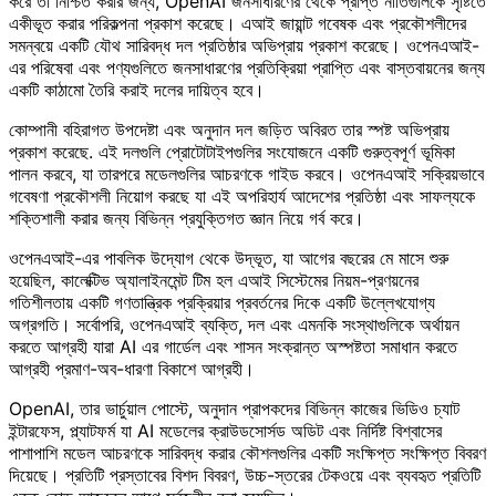
করে তা নিশ্চিত করার জন্য, OpenAI জনসাধারণের থেকে প্রাপ্ত নীতিগুলিকে সৃষ্টিতে
একীভূত করার পরিকল্পনা প্রকাশ করেছে। এআই জায়ান্ট গবেষক এবং প্রকৌশলীদের
সমন্বয়ে একটি যৌথ সারিবদ্ধ দল প্রতিষ্ঠার অভিপ্রায় প্রকাশ করেছে। ওপেনএআই-
এর পরিষেবা এবং পণ্যগুলিতে জনসাধারণের প্রতিক্রিয়া প্রাপ্তি এবং বাস্তবায়নের জন্য
একটি কাঠামো তৈরি করাই দলের দায়িত্ব হবে।
কোম্পানী বহিরাগত উপদেষ্টা এবং অনুদান দল জড়িত অবিরত তার স্পষ্ট অভিপ্রায়
প্রকাশ করেছে. এই দলগুলি প্রোটোটাইপগুলির সংযোজনে একটি গুরুত্বপূর্ণ ভূমিকা
পালন করবে, যা তারপরে মডেলগুলির আচরণকে গাইড করবে। ওপেনএআই সক্রিয়ভাবে
গবেষণা প্রকৌশলী নিয়োগ করছে যা এই অপরিহার্য আদেশের প্রতিষ্ঠা এবং সাফল্যকে
শক্তিশালী করার জন্য বিভিন্ন প্রযুক্তিগত জ্ঞান নিয়ে গর্ব করে।
ওপেনএআই-এর পাবলিক উদ্যোগ থেকে উদ্ভূত, যা আগের বছরের মে মাসে শুরু
হয়েছিল, কালেক্টিভ অ্যালাইনমেন্ট টিম হল এআই সিস্টেমের নিয়ম-প্রণয়নের
গতিশীলতায় একটি গণতান্ত্রিক প্রক্রিয়ার প্রবর্তনের দিকে একটি উল্লেখযোগ্য
অগ্রগতি। সর্বোপরি, ওপেনএআই ব্যক্তি, দল এবং এমনকি সংস্থাগুলিকে অর্থায়ন
করতে আগ্রহী যারা AI এর গার্ডেল এবং শাসন সংক্রান্ত অস্পষ্টতা সমাধান করতে
আগ্রহী প্রমাণ-অব-ধারণা বিকাশে আগ্রহী।
OpenAI, তার ভার্চুয়াল পোস্টে, অনুদান প্রাপকদের বিভিন্ন কাজের ভিডিও চ্যাট
ইন্টারফেস, প্ল্যাটফর্ম যা AI মডেলের ক্রাউডসোর্সড অডিট এবং নির্দিষ্ট বিশ্বাসের
পাশাপাশি মডেল আচরণকে সারিবদ্ধ করার কৌশলগুলির একটি সংক্ষিপ্ত সংক্ষিপ্ত বিবরণ
দিয়েছে। প্রতিটি প্রস্তাবের বিশদ বিবরণ, উচ্চ-স্তরের টেকওয়ে এবং ব্যবহৃত প্রতিটি