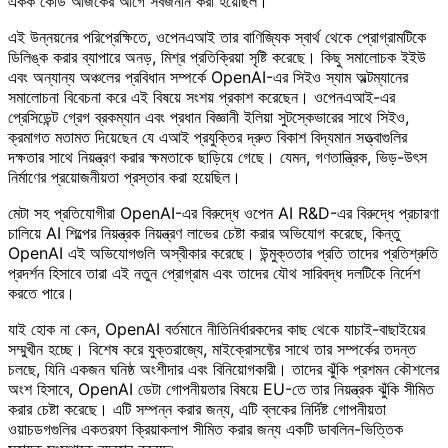
একক কোড আজকের আগে সর্বজনীন করা হয়েছিল।
এই উন্নয়নের পরিপ্রেক্ষিতে, ওপেনএআই তার বাণিজ্যিক স্বার্থ থেকে প্রোগ্রামটিকে
ডিলিঙ্ক করার ব্যাপারে অনড়, মিশ্র প্রতিক্রিয়া সৃষ্টি করেছে। কিছু সমালোচক ইইউ
এবং অন্যান্য অঞ্চলের প্রবিধান সম্পর্কে OpenAI-এর সিইও স্যাম অল্টম্যানের
সমালোচনা বিবেচনা করে এই বিষয়ে সংশয় প্রকাশ করেছেন। ওপেনএআই-এর
প্রেসিডেন্ট গ্রেগ ব্রকম্যান এবং প্রধান বিজ্ঞানী ইলিয়া সুটস্কেভারের সাথে সিইও,
ক্রমাগত মতামত দিয়েছেন যে এআই প্রযুক্তির দ্রুত বিকাশ বিদ্যমান সত্ত্বাগুলির
দক্ষতার সাথে নিয়ন্ত্রণ করার ক্ষমতাকে ছাড়িয়ে গেছে। যেমন, গণতান্ত্রিক, ভিড়-উৎস
নির্মাণের প্রয়োজনীয়তা প্রস্তাব করা হয়েছিল।
মেটা সহ প্রতিযোগীরা OpenAI-এর বিরুদ্ধে ওপেন AI R&D-এর বিরুদ্ধে প্রচারণা
চালিয়ে AI শিল্পের নিয়ন্ত্রক নিয়ন্ত্রণ লাভের চেষ্টা করার অভিযোগ করেছে, কিন্তু
OpenAI এই অভিযোগগুলি অস্বীকার করেছে। উন্মুক্ততার প্রতি তাদের প্রতিশ্রুতি
প্রদর্শন হিসাবে তারা এই নতুন প্রোগ্রাম এবং তাদের যৌথ সারিবদ্ধ দলটিকে নির্দেশ
করতে পারে।
যাই হোক না কেন, OpenAI বর্তমানে নীতিনির্ধারকদের কাছ থেকে যাচাই-বাছাইয়ের
সম্মুখীন হচ্ছে। বিশেষ করে যুক্তরাজ্যে, মাইক্রোসফ্টের সাথে তার সম্পর্কের তদন্ত
চলছে, যিনি একজন ঘনিষ্ঠ অংশীদার এবং বিনিয়োগকারী। তাদের ঝুঁকি প্রশমন কৌশলের
অংশ হিসাবে, OpenAI ডেটা গোপনীয়তার বিষয়ে EU-তে তার নিয়ন্ত্রক ঝুঁকি সীমিত
করার চেষ্টা করেছে। এটি সম্পন্ন করার জন্য, এটি ব্লকের নির্দিষ্ট গোপনীয়তা
ওয়াচডগগুলির একতরফা ক্রিয়াকলাপ সীমিত করার জন্য একটি ডাবলিন-ভিত্তিক