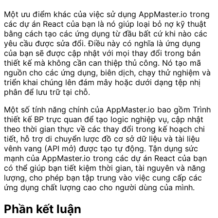
Một ưu điểm khác của việc sử dụng AppMaster.io trong
các dự án React của bạn là nó giúp loại bỏ nợ kỹ thuật
bằng cách tạo các ứng dụng từ đầu bất cứ khi nào các
yêu cầu được sửa đổi. Điều này có nghĩa là ứng dụng
của bạn sẽ được cập nhật với mọi thay đổi trong bản
thiết kế mà không cần can thiệp thủ công. Nó tạo mã
nguồn cho các ứng dụng, biên dịch, chạy thử nghiệm và
triển khai chúng lên đám mây hoặc dưới dạng tệp nhị
phân để lưu trữ tại chỗ.
Một số tính năng chính của AppMaster.io bao gồm Trình
thiết kế BP trực quan để tạo logic nghiệp vụ, cập nhật
theo thời gian thực về các thay đổi trong kế hoạch chi
tiết, hỗ trợ di chuyển lược đồ cơ sở dữ liệu và tài liệu
vênh vang (API mở) được tạo tự động. Tận dụng sức
mạnh của AppMaster.io trong các dự án React của bạn
có thể giúp bạn tiết kiệm thời gian, tài nguyên và năng
lượng, cho phép bạn tập trung vào việc cung cấp các
ứng dụng chất lượng cao cho người dùng của mình.
Phần kết luận