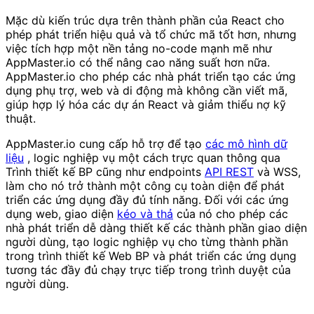
Mặc dù kiến ​​trúc dựa trên thành phần của React cho
phép phát triển hiệu quả và tổ chức mã tốt hơn, nhưng
việc tích hợp một nền tảng no-code mạnh mẽ như
AppMaster.io có thể nâng cao năng suất hơn nữa.
AppMaster.io cho phép các nhà phát triển tạo các ứng
dụng phụ trợ, web và di động mà không cần viết mã,
giúp hợp lý hóa các dự án React và giảm thiểu nợ kỹ
thuật.
AppMaster.io cung cấp hỗ trợ để tạo
các mô hình dữ
liệu
, logic nghiệp vụ một cách trực quan thông qua
Trình thiết kế BP cũng như endpoints
API REST
và WSS,
làm cho nó trở thành một công cụ toàn diện để phát
triển các ứng dụng đầy đủ tính năng. Đối với các ứng
dụng web, giao diện
kéo và thả
của nó cho phép các
nhà phát triển dễ dàng thiết kế các thành phần giao diện
người dùng, tạo logic nghiệp vụ cho từng thành phần
trong trình thiết kế Web BP và phát triển các ứng dụng
tương tác đầy đủ chạy trực tiếp trong trình duyệt của
người dùng.