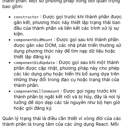
thành phần. Một số phương pháp vòng đời quan trọng
bao gồm:
: Được gọi trước khi thành phần được
constructor
gắn kết, phương thức này thiết lập trạng thái ban
đầu của thành phần và liên kết các trình xử lý sự
kiện.
: Được gọi sau khi thành phần
componentDidMount
được gắn vào DOM, các nhà phát triển thường sử
dụng phương thức này để tìm nạp dữ liệu hoặc
thiết lập đăng ký.
: Được gọi sau khi một thành
componentDidUpdate
phần được cập nhật, phương pháp này cho phép
các tác dụng phụ hoặc hiển thị bổ sung dựa trên
những thay đổi trong đạo cụ hoặc trạng thái của
thành phần.
: Được gọi ngay trước khi
componentWillUnmount
thành phần bị ngắt kết nối và bị hủy, đây là nơi lý
tưởng để dọn dẹp các tài nguyên như bộ hẹn giờ
hoặc gói đăng ký.
Quản lý trạng thái là điều cần thiết vì vòng đời của các
thành phần là trung tâm của các ứng dụng React. Mỗi