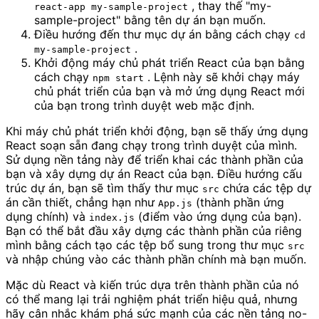
, thay thế "my-
react-app my-sample-project
sample-project" bằng tên dự án bạn muốn.
Điều hướng đến thư mục dự án bằng cách chạy
cd
.
my-sample-project
Khởi động máy chủ phát triển React của bạn bằng
cách chạy
. Lệnh này sẽ khởi chạy máy
npm start
chủ phát triển của bạn và mở ứng dụng React mới
của bạn trong trình duyệt web mặc định.
Khi máy chủ phát triển khởi động, bạn sẽ thấy ứng dụng
React soạn sẵn đang chạy trong trình duyệt của mình.
Sử dụng nền tảng này để triển khai các thành phần của
bạn và xây dựng dự án React của bạn. Điều hướng cấu
trúc dự án, bạn sẽ tìm thấy thư mục
chứa các tệp dự
src
án cần thiết, chẳng hạn như
(thành phần ứng
App.js
dụng chính) và
(điểm vào ứng dụng của bạn).
index.js
Bạn có thể bắt đầu xây dựng các thành phần của riêng
mình bằng cách tạo các tệp bổ sung trong thư mục
src
và nhập chúng vào các thành phần chính mà bạn muốn.
Mặc dù React và kiến ​​trúc dựa trên thành phần của nó
có thể mang lại trải nghiệm phát triển hiệu quả, nhưng
hãy cân nhắc khám phá sức mạnh của các nền tảng no-