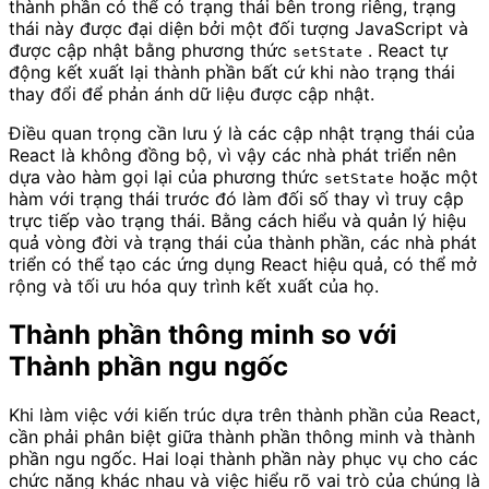
thành phần có thể có trạng thái bên trong riêng, trạng
thái này được đại diện bởi một đối tượng JavaScript và
được cập nhật bằng phương thức
. React tự
setState
động kết xuất lại thành phần bất cứ khi nào trạng thái
thay đổi để phản ánh dữ liệu được cập nhật.
Điều quan trọng cần lưu ý là các cập nhật trạng thái của
React là không đồng bộ, vì vậy các nhà phát triển nên
dựa vào hàm gọi lại của phương thức
hoặc một
setState
hàm với trạng thái trước đó làm đối số thay vì truy cập
trực tiếp vào trạng thái. Bằng cách hiểu và quản lý hiệu
quả vòng đời và trạng thái của thành phần, các nhà phát
triển có thể tạo các ứng dụng React hiệu quả, có thể mở
rộng và tối ưu hóa quy trình kết xuất của họ.
Thành phần thông minh so với
Thành phần ngu ngốc
Khi làm việc với kiến ​​trúc dựa trên thành phần của React,
cần phải phân biệt giữa thành phần thông minh và thành
phần ngu ngốc. Hai loại thành phần này phục vụ cho các
chức năng khác nhau và việc hiểu rõ vai trò của chúng là