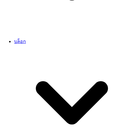
บล็อก