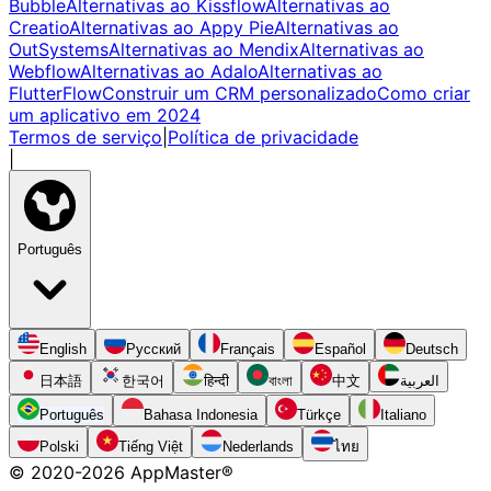
Bubble
Alternativas ao Kissflow
Alternativas ao
Creatio
Alternativas ao Appy Pie
Alternativas ao
OutSystems
Alternativas ao Mendix
Alternativas ao
Webflow
Alternativas ao Adalo
Alternativas ao
FlutterFlow
Construir um CRM personalizado
Como criar
um aplicativo em 2024
Termos de serviço
|
Política de privacidade
|
Português
English
Русский
Français
Español
Deutsch
日本語
한국어
हिन्दी
বাংলা
中文
العربية
Português
Bahasa Indonesia
Türkçe
Italiano
Polski
Tiếng Việt
Nederlands
ไทย
© 2020-
2026
AppMaster®