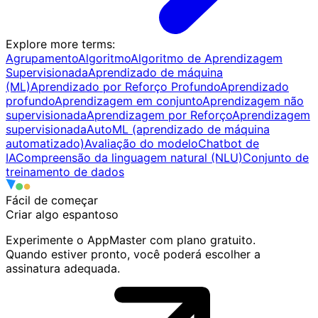
Explore more terms
:
Agrupamento
Algoritmo
Algoritmo de Aprendizagem
Supervisionada
Aprendizado de máquina
(ML)
Aprendizado por Reforço Profundo
Aprendizado
profundo
Aprendizagem em conjunto
Aprendizagem não
supervisionada
Aprendizagem por Reforço
Aprendizagem
supervisionada
AutoML (aprendizado de máquina
automatizado)
Avaliação do modelo
Chatbot de
IA
Compreensão da linguagem natural (NLU)
Conjunto de
treinamento de dados
Fácil de começar
Criar algo
espantoso
Experimente o AppMaster com plano gratuito.
Quando estiver pronto, você poderá escolher a
assinatura adequada.