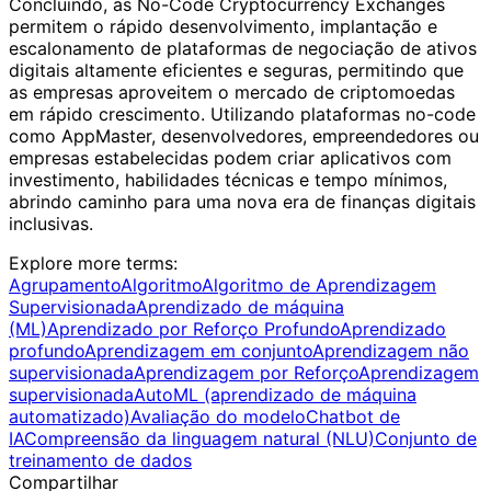
Concluindo, as No-Code Cryptocurrency Exchanges
permitem o rápido desenvolvimento, implantação e
escalonamento de plataformas de negociação de ativos
digitais altamente eficientes e seguras, permitindo que
as empresas aproveitem o mercado de criptomoedas
em rápido crescimento. Utilizando plataformas no-code
como AppMaster, desenvolvedores, empreendedores ou
empresas estabelecidas podem criar aplicativos com
investimento, habilidades técnicas e tempo mínimos,
abrindo caminho para uma nova era de finanças digitais
inclusivas.
Explore more terms
:
Agrupamento
Algoritmo
Algoritmo de Aprendizagem
Supervisionada
Aprendizado de máquina
(ML)
Aprendizado por Reforço Profundo
Aprendizado
profundo
Aprendizagem em conjunto
Aprendizagem não
supervisionada
Aprendizagem por Reforço
Aprendizagem
supervisionada
AutoML (aprendizado de máquina
automatizado)
Avaliação do modelo
Chatbot de
IA
Compreensão da linguagem natural (NLU)
Conjunto de
treinamento de dados
Compartilhar