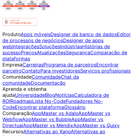
Produto
Apps móveis
Designer de banco de dados
Editor
de processos de negócios
Designer de apps
web
Integrações
Soluções
Indústrias
Histórias de
sucesso
Preços
Atualizações
Segurança
Comparação de
plataformas
Empresa
Carreiras
Programa de parceiros
Encontrar
parceiro
Contato
Para investidores
Serviços profissionais
Comunidade
Comunidade
Chat da
comunidade
Documentação
Aprenda e obtenha
ajuda
Universidade
Blog
Notícias
Calculadora de
ROI
Roadmap
Lista No-Code
Fundadores No-
Code
Encontrar plataforma
Glossário
Comparação
AppMaster vs Adalo
AppMaster vs
Webflow
AppMaster vs Bubble
AppMaster vs
Directual
AppMaster vs Mendix
AppMaster vs Quixy
Recursos
Alternativas ao Xano
Alternativas ao