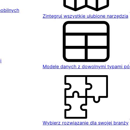
mobilnych
Zintegruj wszystkie ulubione narzędzia
i
Modele danych z dowolnymi typami pó
Wybierz rozwiązanie dla swojej branży