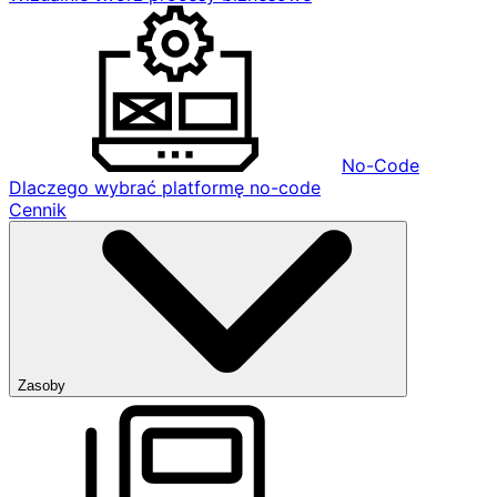
No-Code
Dlaczego wybrać platformę no-code
Cennik
Zasoby