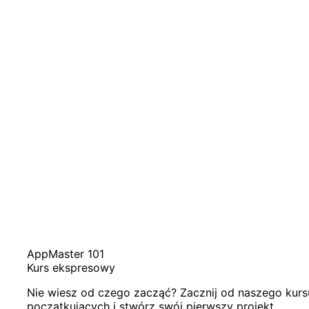
AppMaster 101
Kurs ekspresowy
Nie wiesz od czego zacząć? Zacznij od naszego kur
początkujących i stwórz swój pierwszy projekt.