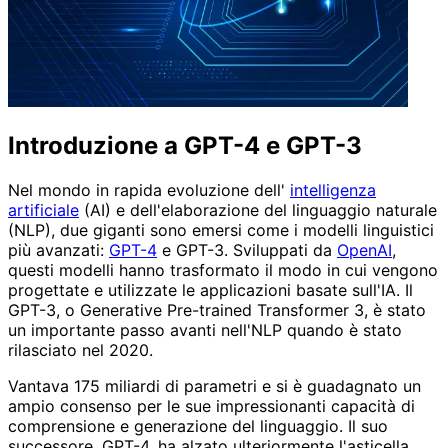
Introduzione a GPT-4 e GPT-3
Nel mondo in rapida evoluzione dell'
intelligenza
artificiale
(AI) e dell'elaborazione del linguaggio naturale
(NLP), due giganti sono emersi come i modelli linguistici
più avanzati:
GPT-4
e GPT-3. Sviluppati da
OpenAI
,
questi modelli hanno trasformato il modo in cui vengono
progettate e utilizzate le applicazioni basate sull'IA. Il
GPT-3, o Generative Pre-trained Transformer 3, è stato
un importante passo avanti nell'NLP quando è stato
rilasciato nel 2020.
Vantava 175 miliardi di parametri e si è guadagnato un
ampio consenso per le sue impressionanti capacità di
comprensione e generazione del linguaggio. Il suo
successore, GPT-4, ha alzato ulteriormente l'asticella