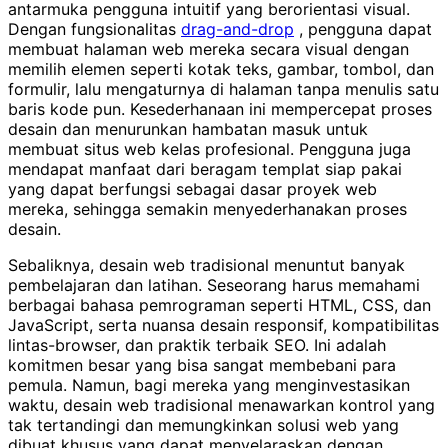
antarmuka pengguna intuitif yang berorientasi visual.
Dengan fungsionalitas
drag-and-drop
, pengguna dapat
membuat halaman web mereka secara visual dengan
memilih elemen seperti kotak teks, gambar, tombol, dan
formulir, lalu mengaturnya di halaman tanpa menulis satu
baris kode pun. Kesederhanaan ini mempercepat proses
desain dan menurunkan hambatan masuk untuk
membuat situs web kelas profesional. Pengguna juga
mendapat manfaat dari beragam templat siap pakai
yang dapat berfungsi sebagai dasar proyek web
mereka, sehingga semakin menyederhanakan proses
desain.
Sebaliknya, desain web tradisional menuntut banyak
pembelajaran dan latihan. Seseorang harus memahami
berbagai bahasa pemrograman seperti HTML, CSS, dan
JavaScript, serta nuansa desain responsif, kompatibilitas
lintas-browser, dan praktik terbaik SEO. Ini adalah
komitmen besar yang bisa sangat membebani para
pemula. Namun, bagi mereka yang menginvestasikan
waktu, desain web tradisional menawarkan kontrol yang
tak tertandingi dan memungkinkan solusi web yang
dibuat khusus yang dapat menyelaraskan dengan