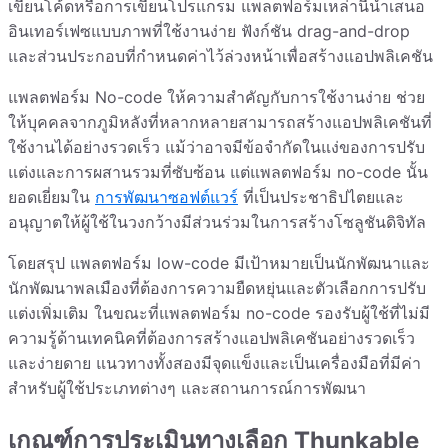
เขียนโค้ดหรือการเขียนโปรแกรม แพลตฟอร์มเหล่านี้นำเสนอ
อินเทอร์เฟซแบบภาพที่ใช้งานง่าย ฟังก์ชัน drag-and-drop
และส่วนประกอบที่กำหนดค่าไว้ล่วงหน้าเพื่อสร้างแอปพลิเคชัน
แพลตฟอร์ม No-code ให้ความสำคัญกับการใช้งานง่าย ช่วย
ให้บุคคลจากภูมิหลังที่หลากหลายสามารถสร้างแอปพลิเคชันที่
ใช้งานได้อย่างรวดเร็ว แม้ว่าอาจมีข้อจำกัดในแง่ของการปรับ
แต่งและการผสานรวมที่ซับซ้อน แต่แพลตฟอร์ม no-code นั้น
ยอดเยี่ยมใน
การพัฒนาซอฟต์แวร์
ที่เป็นประชาธิปไตยและ
อนุญาตให้ผู้ใช้ในวงกว้างมีส่วนร่วมในการสร้างโซลูชันดิจิทัล
โดยสรุป แพลตฟอร์ม low-code มีเป้าหมายเป็นนักพัฒนาและ
นักพัฒนาพลเมืองที่ต้องการความยืดหยุ่นและตัวเลือกการปรับ
แต่งเพิ่มเติม ในขณะที่แพลตฟอร์ม no-code รองรับผู้ใช้ที่ไม่มี
ความรู้ด้านเทคนิคที่ต้องการสร้างแอปพลิเคชันอย่างรวดเร็ว
และง่ายดาย แนวทางทั้งสองมีจุดแข็งและเป็นเครื่องมือที่มีค่า
สำหรับผู้ใช้ประเภทต่างๆ และสถานการณ์การพัฒนา
เกณฑ์การประเมินทางเลือก Thunkable