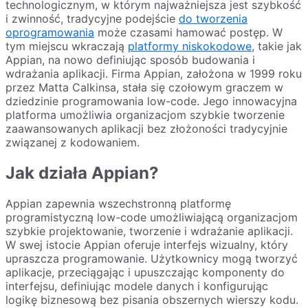
technologicznym, w którym najważniejsza jest szybkość
i zwinność, tradycyjne podejście
do tworzenia
oprogramowania
może czasami hamować postęp. W
tym miejscu wkraczają
platformy niskokodowe,
takie jak
Appian, na nowo definiując sposób budowania i
wdrażania aplikacji. Firma Appian, założona w 1999 roku
przez Matta Calkinsa, stała się czołowym graczem w
dziedzinie programowania low-code. Jego innowacyjna
platforma umożliwia organizacjom szybkie tworzenie
zaawansowanych aplikacji bez złożoności tradycyjnie
związanej z kodowaniem.
Jak działa Appian?
Appian zapewnia wszechstronną platformę
programistyczną low-code umożliwiającą organizacjom
szybkie projektowanie, tworzenie i wdrażanie aplikacji.
W swej istocie Appian oferuje interfejs wizualny, który
upraszcza programowanie. Użytkownicy mogą tworzyć
aplikacje, przeciągając i upuszczając komponenty do
interfejsu, definiując modele danych i konfigurując
logikę biznesową bez pisania obszernych wierszy kodu.