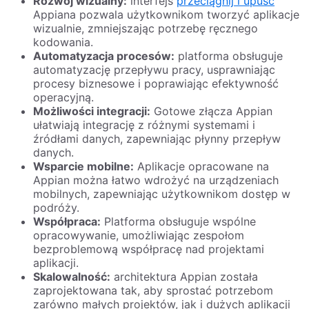
Rozwój wizualny:
interfejs
przeciągnij i upuść
Appiana pozwala użytkownikom tworzyć aplikacje
wizualnie, zmniejszając potrzebę ręcznego
kodowania.
Automatyzacja procesów:
platforma obsługuje
automatyzację przepływu pracy, usprawniając
procesy biznesowe i poprawiając efektywność
operacyjną.
Możliwości integracji:
Gotowe złącza Appian
ułatwiają integrację z różnymi systemami i
źródłami danych, zapewniając płynny przepływ
danych.
Wsparcie mobilne:
Aplikacje opracowane na
Appian można łatwo wdrożyć na urządzeniach
mobilnych, zapewniając użytkownikom dostęp w
podróży.
Współpraca:
Platforma obsługuje wspólne
opracowywanie, umożliwiając zespołom
bezproblemową współpracę nad projektami
aplikacji.
Skalowalność:
architektura Appian została
zaprojektowana tak, aby sprostać potrzebom
zarówno małych projektów, jak i dużych aplikacji