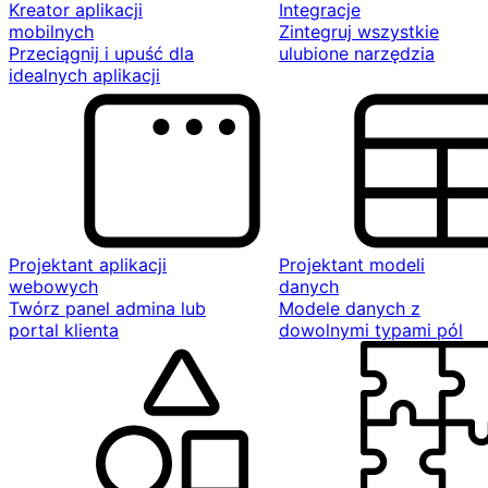
Kreator aplikacji
Integracje
mobilnych
Zintegruj wszystkie
Przeciągnij i upuść dla
ulubione narzędzia
idealnych aplikacji
Projektant aplikacji
Projektant modeli
webowych
danych
Twórz panel admina lub
Modele danych z
portal klienta
dowolnymi typami pól