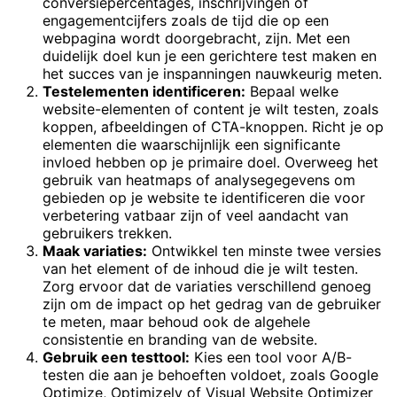
conversiepercentages, inschrijvingen of
engagementcijfers zoals de tijd die op een
webpagina wordt doorgebracht, zijn. Met een
duidelijk doel kun je een gerichtere test maken en
het succes van je inspanningen nauwkeurig meten.
Testelementen identificeren:
Bepaal welke
website-elementen of content je wilt testen, zoals
koppen, afbeeldingen of CTA-knoppen. Richt je op
elementen die waarschijnlijk een significante
invloed hebben op je primaire doel. Overweeg het
gebruik van heatmaps of analysegegevens om
gebieden op je website te identificeren die voor
verbetering vatbaar zijn of veel aandacht van
gebruikers trekken.
Maak variaties:
Ontwikkel ten minste twee versies
van het element of de inhoud die je wilt testen.
Zorg ervoor dat de variaties verschillend genoeg
zijn om de impact op het gedrag van de gebruiker
te meten, maar behoud ook de algehele
consistentie en branding van de website.
Gebruik een testtool:
Kies een tool voor A/B-
testen die aan je behoeften voldoet, zoals Google
Optimize, Optimizely of Visual Website Optimizer