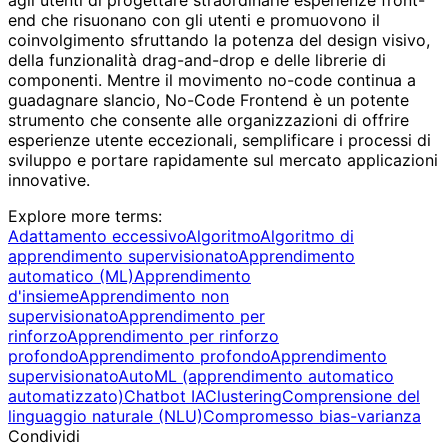
end che risuonano con gli utenti e promuovono il
coinvolgimento sfruttando la potenza del design visivo,
della funzionalità drag-and-drop e delle librerie di
componenti. Mentre il movimento no-code continua a
guadagnare slancio, No-Code Frontend è un potente
strumento che consente alle organizzazioni di offrire
esperienze utente eccezionali, semplificare i processi di
sviluppo e portare rapidamente sul mercato applicazioni
innovative.
Explore more terms
:
Adattamento eccessivo
Algoritmo
Algoritmo di
apprendimento supervisionato
Apprendimento
automatico (ML)
Apprendimento
d'insieme
Apprendimento non
supervisionato
Apprendimento per
rinforzo
Apprendimento per rinforzo
profondo
Apprendimento profondo
Apprendimento
supervisionato
AutoML (apprendimento automatico
automatizzato)
Chatbot IA
Clustering
Comprensione del
linguaggio naturale (NLU)
Compromesso bias-varianza
Condividi