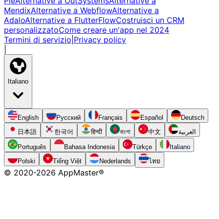
Pie
Alternative a OutSystems
Alternative a
Mendix
Alternative a Webflow
Alternative a
Adalo
Alternative a FlutterFlow
Costruisci un CRM
personalizzato
Come creare un'app nel 2024
Termini di servizio
|
Privacy policy
|
Italiano
English
Русский
Français
Español
Deutsch
日本語
한국어
हिन्दी
বাংলা
中文
العربية
Português
Bahasa Indonesia
Türkçe
Italiano
Polski
Tiếng Việt
Nederlands
ไทย
© 2020-
2026
AppMaster®