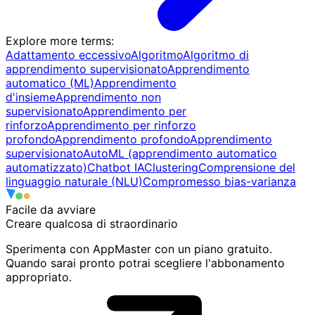
Explore more terms
:
Adattamento eccessivo
Algoritmo
Algoritmo di
apprendimento supervisionato
Apprendimento
automatico (ML)
Apprendimento
d'insieme
Apprendimento non
supervisionato
Apprendimento per
rinforzo
Apprendimento per rinforzo
profondo
Apprendimento profondo
Apprendimento
supervisionato
AutoML (apprendimento automatico
automatizzato)
Chatbot IA
Clustering
Comprensione del
linguaggio naturale (NLU)
Compromesso bias-varianza
Facile da avviare
Creare qualcosa di
straordinario
Sperimenta con AppMaster con un piano gratuito.
Quando sarai pronto potrai scegliere l'abbonamento
appropriato.