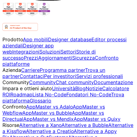
Prodotto
App mobili
Designer database
Editor processi
aziendali
Designer app
web
Integrazioni
Soluzioni
Settori
Storie di
successo
Prezzi
Aggiornamenti
Sicurezza
Confronto
piattaforme
Azienda
Carriere
Programma partner
Trova un
partner
Contattaci
Per investitori
Servizi professionali
Community
Community
Chat community
Documentazione
Impara e ottieni aiuto
Università
Blog
Notizie
Calcolatore
ROI
Roadmap
Lista No-Code
Fondatori No-Code
Trova
piattaforma
Glossario
Confronto
AppMaster vs Adalo
AppMaster vs
Webflow
AppMaster vs Bubble
AppMaster vs
Directual
AppMaster vs Mendix
AppMaster vs Quixy
Risorse
Alternative a Xano
Alternative a Bubble
Alternative
a Kissflow
Alternative a Creatio
Alternative a Appy