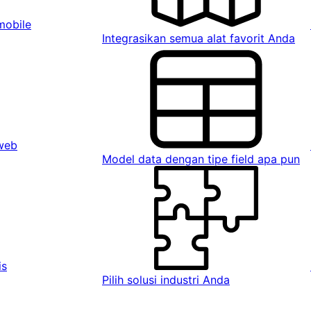
mobile
Integrasikan semua alat favorit Anda
 web
Model data dengan tipe field apa pun
is
Pilih solusi industri Anda