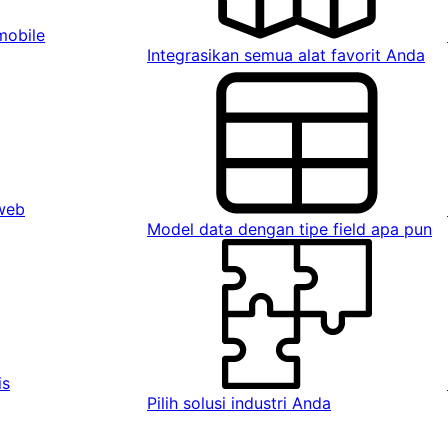
mobile
Integrasikan semua alat favorit Anda
 web
Model data dengan tipe field apa pun
is
Pilih solusi industri Anda