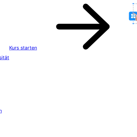
Kurs starten
ität
n