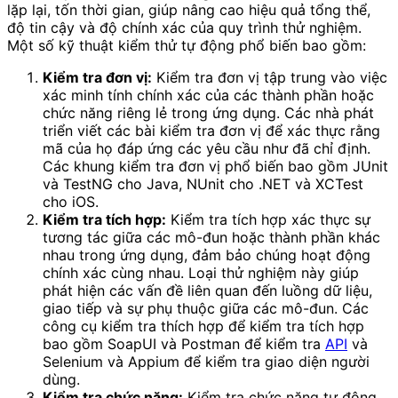
lặp lại, tốn thời gian, giúp nâng cao hiệu quả tổng thể,
độ tin cậy và độ chính xác của quy trình thử nghiệm.
Một số kỹ thuật kiểm thử tự động phổ biến bao gồm:
Kiểm tra đơn vị:
Kiểm tra đơn vị tập trung vào việc
xác minh tính chính xác của các thành phần hoặc
chức năng riêng lẻ trong ứng dụng. Các nhà phát
triển viết các bài kiểm tra đơn vị để xác thực rằng
mã của họ đáp ứng các yêu cầu như đã chỉ định.
Các khung kiểm tra đơn vị phổ biến bao gồm JUnit
và TestNG cho Java, NUnit cho .NET và XCTest
cho iOS.
Kiểm tra tích hợp:
Kiểm tra tích hợp xác thực sự
tương tác giữa các mô-đun hoặc thành phần khác
nhau trong ứng dụng, đảm bảo chúng hoạt động
chính xác cùng nhau. Loại thử nghiệm này giúp
phát hiện các vấn đề liên quan đến luồng dữ liệu,
giao tiếp và sự phụ thuộc giữa các mô-đun. Các
công cụ kiểm tra thích hợp để kiểm tra tích hợp
bao gồm SoapUI và Postman để kiểm tra
API
và
Selenium và Appium để kiểm tra giao diện người
dùng.
Kiểm tra chức năng:
Kiểm tra chức năng tự động