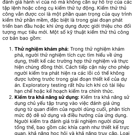
đánh giá hành vi của nó mà không cần sự hỗ trợ của các
tập lệnh hoặc công cụ kiểm thử tự động. Kiểm thử thủ
công vẫn được coi là một phần quan trọng của quy trình
kiểm thử phần mềm, đặc biệt là trong giai đoạn phát
triển ban đầu hoặc khi ứng dụng được giới thiệu cho đối
tượng mục tiêu mới. Một số kỹ thuật kiểm thử thủ công
cơ bản bao gồm:
Thử nghiệm khám phá:
Trong thử nghiệm khám
phá, người thử nghiệm tích cực tìm hiểu về ứng
dụng, thiết kế các trường hợp thử nghiệm và thực
hiện chúng đồng thời. Cách tiếp cận này cho phép
người kiểm tra phát hiện ra các lỗi có thể không
được lường trước trong giai đoạn thiết kế của dự
án. Exploratory testing rất hữu ích khi có tài liệu
hạn chế hoặc kế hoạch kiểm tra chính thức.
Kiểm tra khả năng sử dụng:
Kiểm tra khả năng sử
dụng chủ yếu tập trung vào việc đánh giá ứng
dụng từ quan điểm của người dùng cuối, phân tích
mức độ dễ sử dụng và điều hướng của ứng dụng.
Người kiểm tra đánh giá trải nghiệm người dùng
tổng thể, bao gồm các khía cạnh như thiết kế trực
quan, khả năng học hỏi và khả năng truy cập. Loại