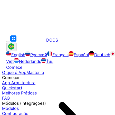
DOCS
English
Русский
Français
Español
Deutsch
Việt
Nederlands
ไทย
Comece
O que é AppMaster.io
Começar
App Arquitectura
Quickstart
Melhores Práticas
FAQ
Módulos (integrações)
Módulos
Configuração