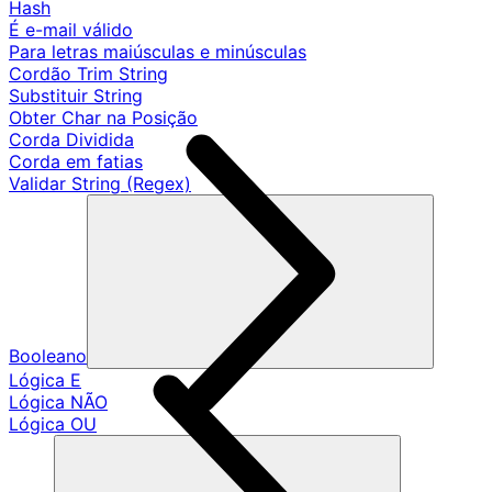
Hash
É e-mail válido
Para letras maiúsculas e minúsculas
Cordão Trim String
Substituir String
Obter Char na Posição
Corda Dividida
Corda em fatias
Validar String (Regex)
Booleano
Lógica E
Lógica NÃO
Lógica OU