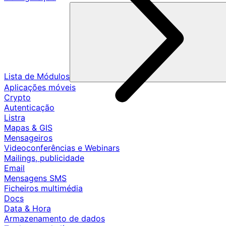
Lista de Módulos
Aplicações móveis
Crypto
Autenticação
Listra
Mapas & GIS
Mensageiros
Videoconferências e Webinars
Mailings, publicidade
Email
Mensagens SMS
Ficheiros multimédia
Docs
Data & Hora
Armazenamento de dados