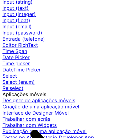
Input (string)
Input (text)
Input (integer)
Input (float)
Input (email)
Input (password)
Entrada (telefone)
Editor RichText
Time Span
Date Picker
Time picker
DateTime Picker
Select
Select (enum)
Relselect
Aplicações móveis
Designer de aplicações móveis
Criação de uma aplicação móvel
Interface de Designer Móvel
Trabalhar com ecrãs
Trabalhar com Widgets
Publicação de uma aplicação móvel
Testes no AppMaster.io Developer App