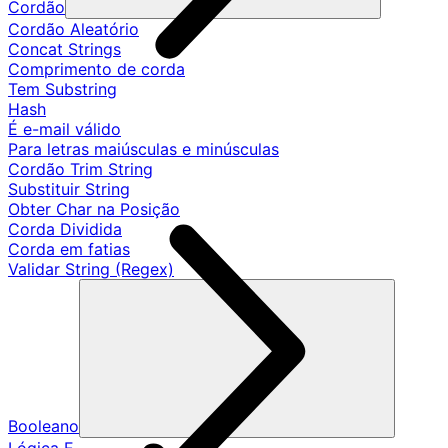
Cordão
Cordão Aleatório
Concat Strings
Comprimento de corda
Tem Substring
Hash
É e-mail válido
Para letras maiúsculas e minúsculas
Cordão Trim String
Substituir String
Obter Char na Posição
Corda Dividida
Corda em fatias
Validar String (Regex)
Booleano