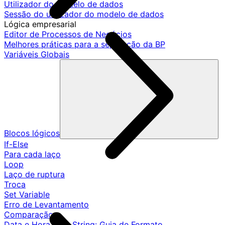
Utilizador do modelo de dados
Sessão do utilizador do modelo de dados
Lógica empresarial
Editor de Processos de Negócios
Melhores práticas para a separação da BP
Variáveis Globais
Blocos lógicos
If-Else
Para cada laço
Loop
Laço de ruptura
Troca
Set Variable
Erro de Levantamento
Comparação
Data e Hora para String: Guia de Formato