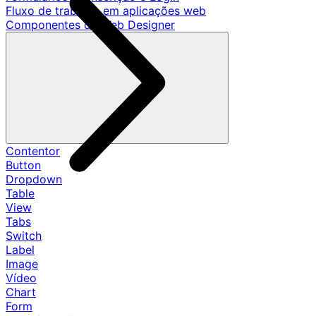
Fluxo de trabalho em aplicações web
Componentes de Web Designer
Contentor
Button
Dropdown
Table
View
Tabs
Switch
Label
Image
Vídeo
Chart
Form