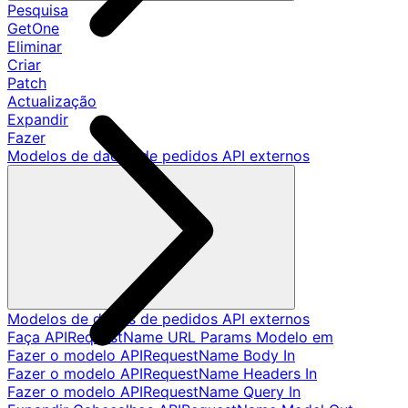
Pesquisa
GetOne
Eliminar
Criar
Patch
Actualização
Expandir
Fazer
Modelos de dados de pedidos API externos
Modelos de dados de pedidos API externos
Faça APIRequestName URL Params Modelo em
Fazer o modelo APIRequestName Body In
Fazer o modelo APIRequestName Headers In
Fazer o modelo APIRequestName Query In