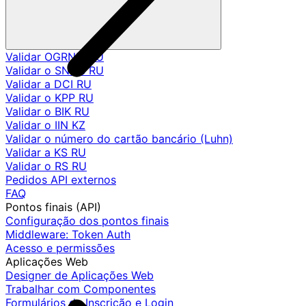
Validar OGRNIP RU
Validar o SNILS RU
Validar a DCI RU
Validar o KPP RU
Validar o BIK RU
Validar o IIN KZ
Validar o número do cartão bancário (Luhn)
Validar a KS RU
Validar o RS RU
Pedidos API externos
FAQ
Pontos finais (API)
Configuração dos pontos finais
Middleware: Token Auth
Acesso e permissões
Aplicações Web
Designer de Aplicações Web
Trabalhar com Componentes
Formulários de Inscrição e Login