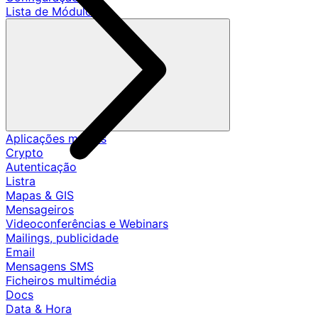
Lista de Módulos
Aplicações móveis
Crypto
Autenticação
Listra
Mapas & GIS
Mensageiros
Videoconferências e Webinars
Mailings, publicidade
Email
Mensagens SMS
Ficheiros multimédia
Docs
Data & Hora