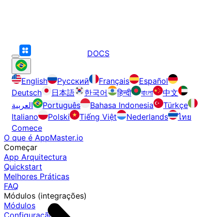
DOCS
English
Русский
Français
Español
Deutsch
日本語
한국어
हिन्दी
বাংলা
中文
العربية
Português
Bahasa Indonesia
Türkçe
Italiano
Polski
Tiếng Việt
Nederlands
ไทย
Comece
O que é AppMaster.io
Começar
App Arquitectura
Quickstart
Melhores Práticas
FAQ
Módulos (integrações)
Módulos
Configuração