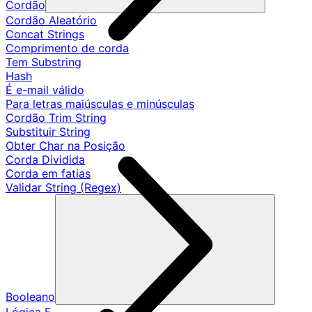
Cordão
Cordão Aleatório
Concat Strings
Comprimento de corda
Tem Substring
Hash
É e-mail válido
Para letras maiúsculas e minúsculas
Cordão Trim String
Substituir String
Obter Char na Posição
Corda Dividida
Corda em fatias
Validar String (Regex)
Booleano