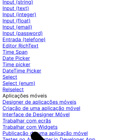
Input (string)
Input (text)
Input (integer)
Input (float)
Input (email)
Input (password)
Entrada (telefone)
Editor RichText
Time Span
Date Picker
Time picker
DateTime Picker
Select
Select (enum)
Relselect
Aplicações móveis
Designer de aplicações móveis
Criação de uma aplicação móvel
Interface de Designer Móvel
Trabalhar com ecrãs
Trabalhar com Widgets
Publicação de uma aplicação móvel
Testes no AppMaster.io Developer App