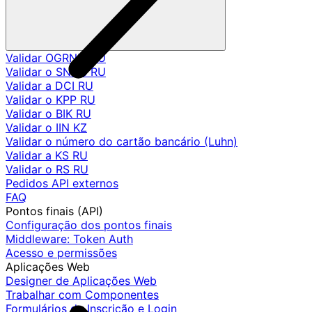
Validar OGRNIP RU
Validar o SNILS RU
Validar a DCI RU
Validar o KPP RU
Validar o BIK RU
Validar o IIN KZ
Validar o número do cartão bancário (Luhn)
Validar a KS RU
Validar o RS RU
Pedidos API externos
FAQ
Pontos finais (API)
Configuração dos pontos finais
Middleware: Token Auth
Acesso e permissões
Aplicações Web
Designer de Aplicações Web
Trabalhar com Componentes
Formulários de Inscrição e Login