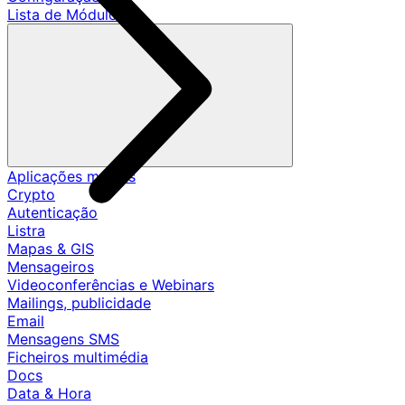
Lista de Módulos
Aplicações móveis
Crypto
Autenticação
Listra
Mapas & GIS
Mensageiros
Videoconferências e Webinars
Mailings, publicidade
Email
Mensagens SMS
Ficheiros multimédia
Docs
Data & Hora