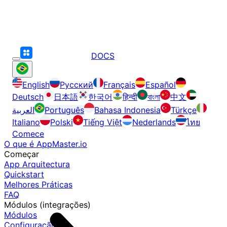
DOCS
English
Русский
Français
Español
Deutsch
日本語
한국어
हिन्दी
বাংলা
中文
العربية
Português
Bahasa Indonesia
Türkçe
Italiano
Polski
Tiếng Việt
Nederlands
ไทย
Comece
O que é AppMaster.io
Começar
App Arquitectura
Quickstart
Melhores Práticas
FAQ
Módulos (integrações)
Módulos
Configuração