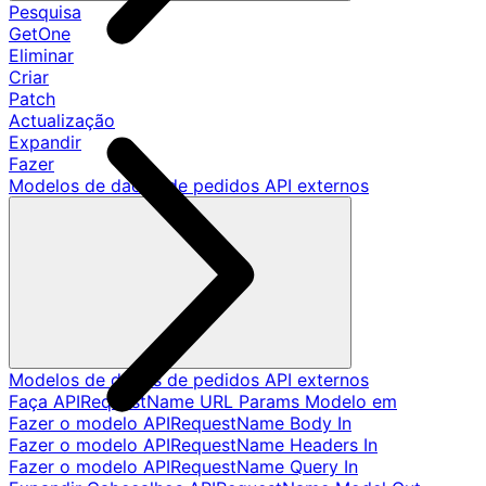
Pesquisa
GetOne
Eliminar
Criar
Patch
Actualização
Expandir
Fazer
Modelos de dados de pedidos API externos
Modelos de dados de pedidos API externos
Faça APIRequestName URL Params Modelo em
Fazer o modelo APIRequestName Body In
Fazer o modelo APIRequestName Headers In
Fazer o modelo APIRequestName Query In