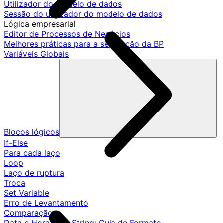
Utilizador do modelo de dados
Sessão do utilizador do modelo de dados
Lógica empresarial
Editor de Processos de Negócios
Melhores práticas para a separação da BP
Variáveis Globais
Blocos lógicos
If-Else
Para cada laço
Loop
Laço de ruptura
Troca
Set Variable
Erro de Levantamento
Comparação
Data e Hora para String: Guia de Formato