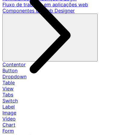
Fluxo de trabalho em aplicações web
Componentes de Web Designer
Contentor
Button
Dropdown
Table
View
Tabs
Switch
Label
Image
Vídeo
Chart
Form